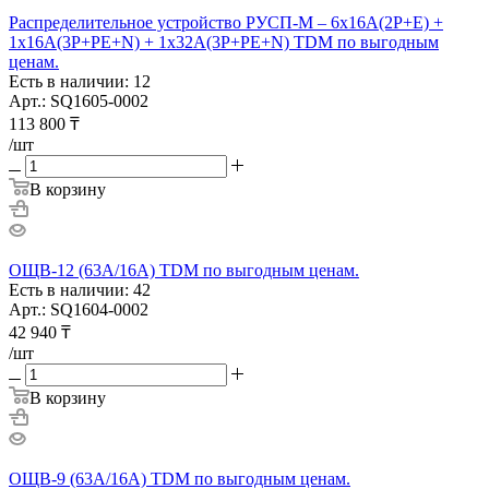
Распределительное устройство РУСП-М – 6х16A(2P+E) +
1х16A(3P+PE+N) + 1х32А(3P+PE+N) TDM по выгодным
ценам.
Есть в наличии: 12
Арт.: SQ1605-0002
113 800
₸
/шт
В корзину
ОЩВ-12 (63А/16А) TDM по выгодным ценам.
Есть в наличии: 42
Арт.: SQ1604-0002
42 940
₸
/шт
В корзину
ОЩВ-9 (63А/16А) TDM по выгодным ценам.