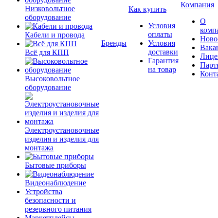
Компания
Низковольтное
Как купить
оборудование
О
Условия
комп
оплаты
Кабели и провода
Ново
Бренды
Условия
Вака
доставки
Всё для КПП
Лице
Гарантия
Парт
на товар
Конт
Высоковольтное
оборудование
Электроустановочные
изделия и изделия для
монтажа
Бытовые приборы
Видеонаблюдение
Устройства
безопасности и
резервного питания
Маркетплейсы