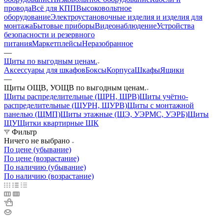
провода
Всё для КПП
Высоковольтное
оборудование
Электроустановочные изделия и изделия для
монтажа
Бытовые приборы
Видеонаблюдение
Устройства
безопасности и резервного
питания
Маркетплейсы
Неразобранное
—
Щиты по выгодным ценам.
Аксессуары для шкафов
Боксы
Корпуса
Шкафы
Ящики
—
Щиты ОЩВ, УОЩВ по выгодным ценам.
Щиты распределительные (ЩРН, ЩРВ)
Щиты учётно-
распределительные (ЩУРН, ЩУРВ)
Щиты с монтажной
панелью (ЩМП)
Щиты этажные (ЩЭ, УЭРМС, УЭРБ)
Щиты
ЩУ
Щитки квартирные ЩК
Фильтр
Ничего не выбрано
По цене (убывание)
По цене (возрастание)
По наличию (убывание)
По наличию (возрастание)