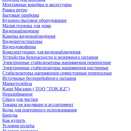
Монтажные коробки и аксессуары
Рамки ретро
Бытовые приборы
Кухонно-бытовое оборудование
Малая техника для дома
Видеонаблюдение
Камеры видеонаблюдения
Видеорегистраторы
Видеодомофоны
Комплектующее для видеонаблюдения
Устройства безопасности и резервного питания
Электронные стабилизаторы напряжения переносные
Электронные стабилизаторы напряжения настенные
Стабилизаторы напряжения симисторные переносные
Источники бесперебойного питания
Маркетплейсы
Kaspi Магазин ( ТОО "TOK.KZ")
Неразобранное
Сброд для чистки
Товары не входящие в ассортимент
Коды для повторного использования
Бренды
Как купить
Условия оплаты
Условия доставки