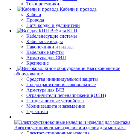
Токоприемники
Кабели и провода
Кабели
Провода
Патч-корды и удлинители
Всё для КПП
Кабеленесущие системы
Кабельные вводы
Наконечники и гильзы
Кабельные муфты
Арматура для СИП
Крепление
Высоковольтное
оборудование
Средства индивидуальной защиты
Предохранители высоковольтные
Арматура для ВЛЗ
Ограничители перенапряжений(ОПН)
Птицезащитные устройства
Молниезащита и заземление
Пускатели
Электроустановочные изделия и изделия для монтажа
Электроустановочные изделия