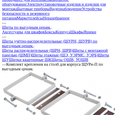
оборудование
Электроустановочные изделия и изделия для
монтажа
Бытовые приборы
Видеонаблюдение
Устройства
безопасности и резервного
питания
Маркетплейсы
Неразобранное
—
Щиты по выгодным ценам.
Аксессуары для шкафов
Боксы
Корпуса
Шкафы
Ящики
—
Щиты учётно-распределительные (ЩУРН, ЩУРВ) по
выгодным ценам.
Щиты распределительные (ЩРН, ЩРВ)
Щиты с монтажной
панелью (ЩМП)
Щиты этажные (ЩЭ, УЭРМС, УЭРБ)
Щиты
ЩУ
Щитки квартирные ЩК
Щиты ОЩВ, УОЩВ
—
Комплект крепления на столб для корпуса ЩУРн-П по
выгодным ценам.