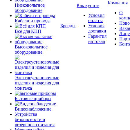
Компания
Низковольтное
Как купить
оборудование
О
Условия
комп
оплаты
Кабели и провода
Ново
Бренды
Условия
Вака
доставки
Всё для КПП
Лице
Гарантия
Парт
на товар
Конт
Высоковольтное
оборудование
Электроустановочные
изделия и изделия для
монтажа
Бытовые приборы
Видеонаблюдение
Устройства
безопасности и
резервного питания
Маркетплейсы