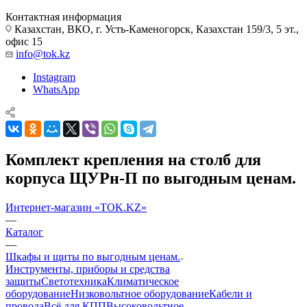
Контактная информация
Казахстан, ВКО, г. Усть-Каменогорск, Казахстан 159/3, 5 эт.,
офис 15
info@tok.kz
Instagram
WhatsApp
Комплект крепления на столб для
корпуса ЩУРн-П по выгодным ценам.
Интернет-магазин «TOK.KZ»
—
Каталог
—
Шкафы и щиты по выгодным ценам.
Инструменты, приборы и средства
защиты
Светотехника
Климатическое
оборудование
Низковольтное оборудование
Кабели и
провода
Всё для КПП
Высоковольтное