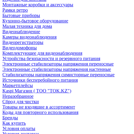
Монтажные коробки и аксессуары
Рамки ретро
Бытовые приборы
Кухонно-бытовое оборудование
Малая техника для дома
Видеонаблюдение
Камеры видеонаблюдения
Видеорегистраторы
Видеодомофоны
Комплектующее для видеонаблюдения
Устройства безопасности и резервного питания
Электронные стабилизаторы напряжения переносные
Электронные стабилизаторы напряжения настенные
Стабилизаторы напряжения симисторные переносные
Источники бесперебойного питания
Маркетплейсы
Kaspi Магазин ( ТОО "TOK.KZ")
Неразобранное
Сброд для чистки
Товары не входящие в ассортимент
Коды для повторного использования
Бренды
Как купить
Условия оплаты
Условия доставки