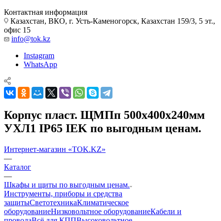
Контактная информация
Казахстан, ВКО, г. Усть-Каменогорск, Казахстан 159/3, 5 эт.,
офис 15
info@tok.kz
Instagram
WhatsApp
Корпус пласт. ЩМПп 500х400х240мм
УХЛ1 IP65 IEK по выгодным ценам.
Интернет-магазин «TOK.KZ»
—
Каталог
—
Шкафы и щиты по выгодным ценам.
Инструменты, приборы и средства
защиты
Светотехника
Климатическое
оборудование
Низковольтное оборудование
Кабели и
провода
Всё для КПП
Высоковольтное