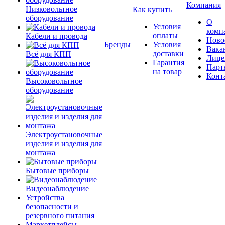
Компания
Низковольтное
Как купить
оборудование
О
Условия
комп
оплаты
Кабели и провода
Ново
Бренды
Условия
Вака
доставки
Всё для КПП
Лице
Гарантия
Парт
на товар
Конт
Высоковольтное
оборудование
Электроустановочные
изделия и изделия для
монтажа
Бытовые приборы
Видеонаблюдение
Устройства
безопасности и
резервного питания
Маркетплейсы