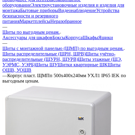
оборудование
Электроустановочные изделия и изделия для
монтажа
Бытовые приборы
Видеонаблюдение
Устройства
безопасности и резервного
питания
Маркетплейсы
Неразобранное
—
Щиты по выгодным ценам.
Аксессуары для шкафов
Боксы
Корпуса
Шкафы
Ящики
—
Щиты с монтажной панелью (ЩМП) по выгодным ценам.
Щиты распределительные (ЩРН, ЩРВ)
Щиты учётно-
распределительные (ЩУРН, ЩУРВ)
Щиты этажные (ЩЭ,
УЭРМС, УЭРБ)
Щиты ЩУ
Щитки квартирные ЩК
Щиты
ОЩВ, УОЩВ
—
Корпус пласт. ЩМПп 500х400х240мм УХЛ1 IP65 IEK по
выгодным ценам.