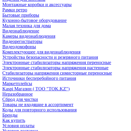
Монтажные коробки и аксессуары
Рамки ретро
Бытовые приборы
Кухонно-бытовое оборудование
Малая техника для дома
Видеонаблюдение
Камеры видеонаблюдения
Видеорегистраторы
Видеодомофоны
Комплектующее для видеонаблюдения
Устройства безопасности и резервного питания
Электронные стабилизаторы напряжения переносные
Электронные стабилизаторы напряжения настенные
Стабилизаторы напряжения симисторные переносные
Источники бесперебойного питания
Маркетплейсы
Kaspi Магазин ( ТОО "TOK.KZ")
Неразобранное
Сброд для чистки
Товары не входящие в ассортимент
Коды для повторного использования
Бренды
Как купить
Условия оплаты
Условия доставки