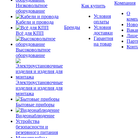
Компания
Низковольтное
Как купить
оборудование
О
Условия
комп
оплаты
Кабели и провода
Ново
Бренды
Условия
Вака
доставки
Всё для КПП
Лице
Гарантия
Парт
на товар
Конт
Высоковольтное
оборудование
Электроустановочные
изделия и изделия для
монтажа
Бытовые приборы
Видеонаблюдение
Устройства
безопасности и
резервного питания
Маркетплейсы