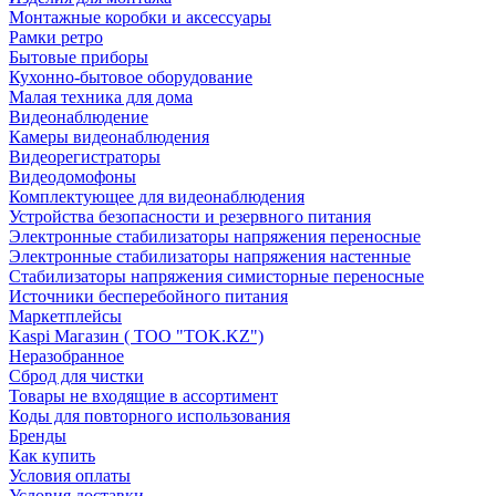
Монтажные коробки и аксессуары
Рамки ретро
Бытовые приборы
Кухонно-бытовое оборудование
Малая техника для дома
Видеонаблюдение
Камеры видеонаблюдения
Видеорегистраторы
Видеодомофоны
Комплектующее для видеонаблюдения
Устройства безопасности и резервного питания
Электронные стабилизаторы напряжения переносные
Электронные стабилизаторы напряжения настенные
Стабилизаторы напряжения симисторные переносные
Источники бесперебойного питания
Маркетплейсы
Kaspi Магазин ( ТОО "TOK.KZ")
Неразобранное
Сброд для чистки
Товары не входящие в ассортимент
Коды для повторного использования
Бренды
Как купить
Условия оплаты
Условия доставки