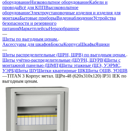
оборудование
Низковольтное оборудование
Кабели и
провода
Всё для КПП
Высоковольтное
оборудование
Электроустановочные изделия и изделия для
монтажа
Бытовые приборы
Видеонаблюдение
Устройства
безопасности и резервного
питания
Маркетплейсы
Неразобранное
—
Щиты по выгодным ценам.
Аксессуары для шкафов
Боксы
Корпуса
Шкафы
Ящики
—
Щиты распределительные (ЩРН, ЩРВ) по выгодным ценам.
Щиты учётно-распределительные (ЩУРН, ЩУРВ)
Щиты с
монтажной панелью (ЩМП)
Щиты этажные (ЩЭ, УЭРМС,
УЭРБ)
Щиты ЩУ
Щитки квартирные ЩК
Щиты ОЩВ, УОЩВ
—
TITAN 3 Корпус метал. ЩРн-48 (620х310х120) IP31 IEK по
выгодным ценам.