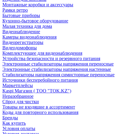
Монтажные коробки и аксессуары
Рамки ретро
Бытовые приборы
Кухонно-бытовое оборудование
Малая техника для дома
Видеонаблюдение
Камеры видеонаблюдения
Видеорегистраторы
Видеодомофоны
Комплектующее для видеонаблюдения
Устройства безопасности и резервного питания
Электронные стабилизаторы напряжения переносные
Электронные стабилизаторы напряжения настенные
Стабилизаторы напряжения симисторные переносные
Источники бесперебойного питания
Маркетплейсы
Kaspi Магазин ( ТОО "TOK.KZ")
Неразобранное
Сброд для чистки
Товары не входящие в ассортимент
Коды для повторного использования
Бренды
Как купить
Условия оплаты
Условия доставки