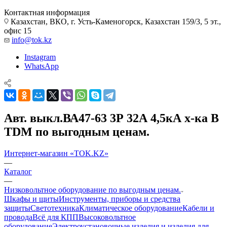
Контактная информация
Казахстан, ВКО, г. Усть-Каменогорск, Казахстан 159/3, 5 эт.,
офис 15
info@tok.kz
Instagram
WhatsApp
Авт. выкл.ВА47-63 3Р 32А 4,5кА х-ка B
TDM по выгодным ценам.
Интернет-магазин «TOK.KZ»
—
Каталог
—
Низковольтное оборудование по выгодным ценам.
Шкафы и щиты
Инструменты, приборы и средства
защиты
Светотехника
Климатическое оборудование
Кабели и
провода
Всё для КПП
Высоковольтное
оборудование
Электроустановочные изделия и изделия для