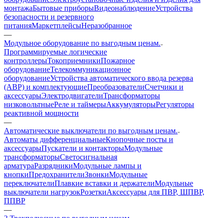
монтажа
Бытовые приборы
Видеонаблюдение
Устройства
безопасности и резервного
питания
Маркетплейсы
Неразобранное
—
Модульное оборудование по выгодным ценам.
Программируемые логические
контроллеры
Токоприемники
Пожарное
оборудование
Телекоммуникационное
оборудование
Устройства автоматического ввода резерва
(АВР) и комплектующие
Преобразователи
Счетчики и
аксессуары
Электродвигатели
Трансформаторы
низковольтные
Реле и таймеры
Аккумуляторы
Регуляторы
реактивной мощности
—
Автоматические выключатели по выгодным ценам.
Автоматы дифференциальные
Кнопочные посты и
аксессуары
Пускатели и контакторы
Модульные
трансформаторы
Светосигнальная
арматура
Разрядники
Модульные лампы и
кнопки
Предохранители
Звонки
Модульные
переключатели
Плавкие вставки и держатели
Модульные
выключатели нагрузок
Розетки
Аксессуары для ПВР, ШПВР,
ППВР
—