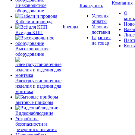
Компания
Низковольтное
Как купить
оборудование
О
Условия
комп
оплаты
Кабели и провода
Ново
Бренды
Условия
Вака
доставки
Всё для КПП
Лице
Гарантия
Парт
на товар
Конт
Высоковольтное
оборудование
Электроустановочные
изделия и изделия для
монтажа
Бытовые приборы
Видеонаблюдение
Устройства
безопасности и
резервного питания
Маркетплейсы