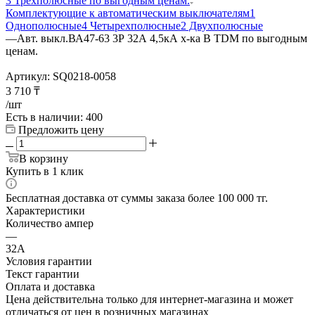
3 Трехполюсные по выгодным ценам.
Комплектующие к автоматическим выключателям
1
Однополюсные
4 Четырехполюсные
2 Двухполюсные
—
Авт. выкл.ВА47-63 3Р 32А 4,5кА х-ка B TDM по выгодным
ценам.
Артикул:
SQ0218-0058
3 710
₸
/шт
Есть в наличии
: 400
Предложить цену
В корзину
Купить в 1 клик
Бесплатная доставка от суммы заказа более 100 000 тг.
Характеристики
Количество ампер
—
32А
Условия гарантии
Текст гарантии
Оплата и доставка
Цена действительна только для интернет-магазина и может
отличаться от цен в розничных магазинах