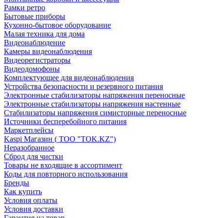
Рамки ретро
Бытовые приборы
Кухонно-бытовое оборудование
Малая техника для дома
Видеонаблюдение
Камеры видеонаблюдения
Видеорегистраторы
Видеодомофоны
Комплектующее для видеонаблюдения
Устройства безопасности и резервного питания
Электронные стабилизаторы напряжения переносные
Электронные стабилизаторы напряжения настенные
Стабилизаторы напряжения симисторные переносные
Источники бесперебойного питания
Маркетплейсы
Kaspi Магазин ( ТОО "TOK.KZ")
Неразобранное
Сброд для чистки
Товары не входящие в ассортимент
Коды для повторного использования
Бренды
Как купить
Условия оплаты
Условия доставки
Гарантия на товар