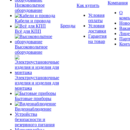
Компания
Низковольтное
Как купить
оборудование
О
Условия
комп
оплаты
Кабели и провода
Ново
Бренды
Условия
Вака
доставки
Всё для КПП
Лице
Гарантия
Парт
на товар
Конт
Высоковольтное
оборудование
Электроустановочные
изделия и изделия для
монтажа
Бытовые приборы
Видеонаблюдение
Устройства
безопасности и
резервного питания
Маркетплейсы