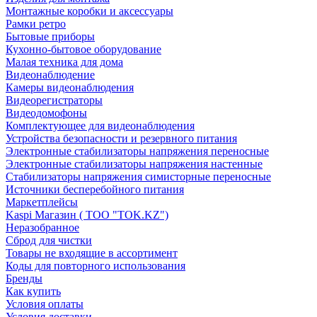
Монтажные коробки и аксессуары
Рамки ретро
Бытовые приборы
Кухонно-бытовое оборудование
Малая техника для дома
Видеонаблюдение
Камеры видеонаблюдения
Видеорегистраторы
Видеодомофоны
Комплектующее для видеонаблюдения
Устройства безопасности и резервного питания
Электронные стабилизаторы напряжения переносные
Электронные стабилизаторы напряжения настенные
Стабилизаторы напряжения симисторные переносные
Источники бесперебойного питания
Маркетплейсы
Kaspi Магазин ( ТОО "TOK.KZ")
Неразобранное
Сброд для чистки
Товары не входящие в ассортимент
Коды для повторного использования
Бренды
Как купить
Условия оплаты
Условия доставки