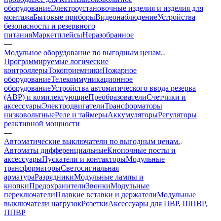
оборудование
Электроустановочные изделия и изделия для
монтажа
Бытовые приборы
Видеонаблюдение
Устройства
безопасности и резервного
питания
Маркетплейсы
Неразобранное
—
Модульное оборудование по выгодным ценам.
Программируемые логические
контроллеры
Токоприемники
Пожарное
оборудование
Телекоммуникационное
оборудование
Устройства автоматического ввода резерва
(АВР) и комплектующие
Преобразователи
Счетчики и
аксессуары
Электродвигатели
Трансформаторы
низковольтные
Реле и таймеры
Аккумуляторы
Регуляторы
реактивной мощности
—
Автоматические выключатели по выгодным ценам.
Автоматы дифференциальные
Кнопочные посты и
аксессуары
Пускатели и контакторы
Модульные
трансформаторы
Светосигнальная
арматура
Разрядники
Модульные лампы и
кнопки
Предохранители
Звонки
Модульные
переключатели
Плавкие вставки и держатели
Модульные
выключатели нагрузок
Розетки
Аксессуары для ПВР, ШПВР,
ППВР