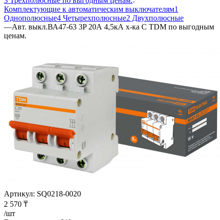
3 Трехполюсные по выгодным ценам.
Комплектующие к автоматическим выключателям
1
Однополюсные
4 Четырехполюсные
2 Двухполюсные
—
Авт. выкл.ВА47-63 3P 20А 4,5кА х-ка С TDM по выгодным
ценам.
Артикул:
SQ0218-0020
2 570
₸
/шт