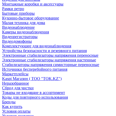
Монтажные коробки и аксессуары
Рамки ретро
Бытовые приборы
Кухонно-бытовое оборудование
Малая техника для дома
Видеонаблюдение
Камеры видеонаблюдения
Видеорегистраторы
Видеодомофоны
Комплектующее для видеонаблюдения
Устройства безопасности и резервного питания
Электронные стабилизаторы напряжения переносные
Электронные стабилизаторы напряжения настенные
Стабилизаторы напряжения симисторные переносные
Источники бесперебойного питания
Маркетплейсы
Kaspi Магазин ( ТОО "TOK.KZ")
Неразобранное
Сброд для чистки
Товары не входящие в ассортимент
Коды для повторного использования
Бренды
Как купить
Условия оплаты
Условия доставки