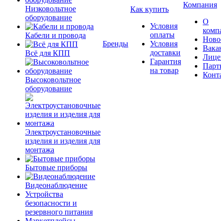
Компания
Низковольтное
Как купить
оборудование
О
Условия
комп
оплаты
Кабели и провода
Ново
Бренды
Условия
Вака
доставки
Всё для КПП
Лице
Гарантия
Парт
на товар
Конт
Высоковольтное
оборудование
Электроустановочные
изделия и изделия для
монтажа
Бытовые приборы
Видеонаблюдение
Устройства
безопасности и
резервного питания
Маркетплейсы