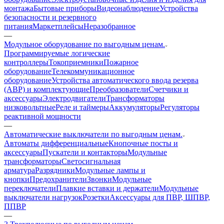
монтажа
Бытовые приборы
Видеонаблюдение
Устройства
безопасности и резервного
питания
Маркетплейсы
Неразобранное
—
Модульное оборудование по выгодным ценам.
Программируемые логические
контроллеры
Токоприемники
Пожарное
оборудование
Телекоммуникационное
оборудование
Устройства автоматического ввода резерва
(АВР) и комплектующие
Преобразователи
Счетчики и
аксессуары
Электродвигатели
Трансформаторы
низковольтные
Реле и таймеры
Аккумуляторы
Регуляторы
реактивной мощности
—
Автоматические выключатели по выгодным ценам.
Автоматы дифференциальные
Кнопочные посты и
аксессуары
Пускатели и контакторы
Модульные
трансформаторы
Светосигнальная
арматура
Разрядники
Модульные лампы и
кнопки
Предохранители
Звонки
Модульные
переключатели
Плавкие вставки и держатели
Модульные
выключатели нагрузок
Розетки
Аксессуары для ПВР, ШПВР,
ППВР
—