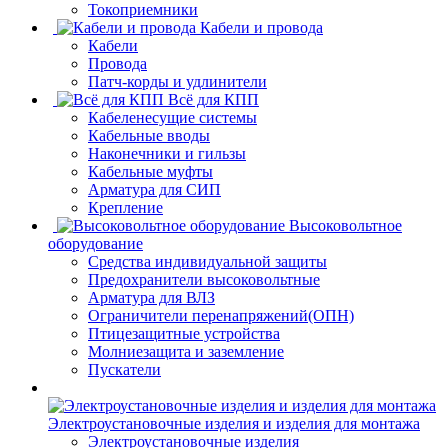
Токоприемники
Кабели и провода
Кабели
Провода
Патч-корды и удлинители
Всё для КПП
Кабеленесущие системы
Кабельные вводы
Наконечники и гильзы
Кабельные муфты
Арматура для СИП
Крепление
Высоковольтное
оборудование
Средства индивидуальной защиты
Предохранители высоковольтные
Арматура для ВЛЗ
Ограничители перенапряжений(ОПН)
Птицезащитные устройства
Молниезащита и заземление
Пускатели
Электроустановочные изделия и изделия для монтажа
Электроустановочные изделия