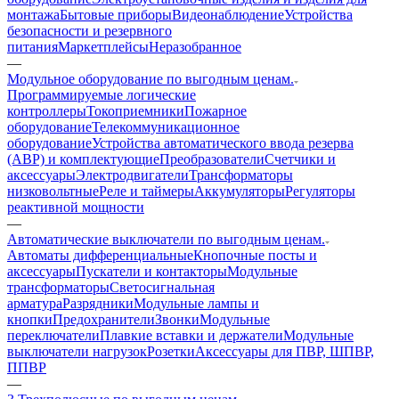
монтажа
Бытовые приборы
Видеонаблюдение
Устройства
безопасности и резервного
питания
Маркетплейсы
Неразобранное
—
Модульное оборудование по выгодным ценам.
Программируемые логические
контроллеры
Токоприемники
Пожарное
оборудование
Телекоммуникационное
оборудование
Устройства автоматического ввода резерва
(АВР) и комплектующие
Преобразователи
Счетчики и
аксессуары
Электродвигатели
Трансформаторы
низковольтные
Реле и таймеры
Аккумуляторы
Регуляторы
реактивной мощности
—
Автоматические выключатели по выгодным ценам.
Автоматы дифференциальные
Кнопочные посты и
аксессуары
Пускатели и контакторы
Модульные
трансформаторы
Светосигнальная
арматура
Разрядники
Модульные лампы и
кнопки
Предохранители
Звонки
Модульные
переключатели
Плавкие вставки и держатели
Модульные
выключатели нагрузок
Розетки
Аксессуары для ПВР, ШПВР,
ППВР
—