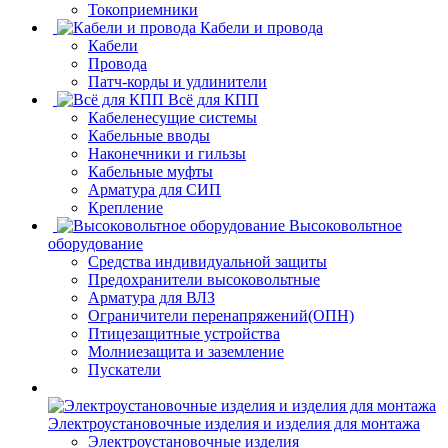
Токоприемники
Кабели и провода
Кабели
Провода
Патч-корды и удлинители
Всё для КПП
Кабеленесущие системы
Кабельные вводы
Наконечники и гильзы
Кабельные муфты
Арматура для СИП
Крепление
Высоковольтное
оборудование
Средства индивидуальной защиты
Предохранители высоковольтные
Арматура для ВЛЗ
Ограничители перенапряжений(ОПН)
Птицезащитные устройства
Молниезащита и заземление
Пускатели
Электроустановочные изделия и изделия для монтажа
Электроустановочные изделия