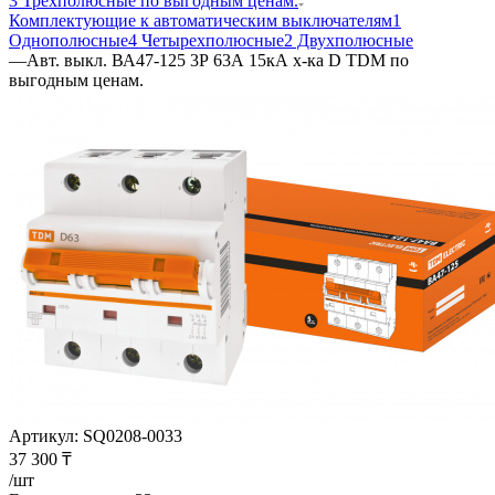
3 Трехполюсные по выгодным ценам.
Комплектующие к автоматическим выключателям
1
Однополюсные
4 Четырехполюсные
2 Двухполюсные
—
Авт. выкл. ВА47-125 3Р 63А 15кА х-ка D TDM по
выгодным ценам.
Артикул:
SQ0208-0033
37 300
₸
/шт