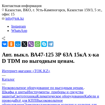
Контактная информация
Казахстан, ВКО, г. Усть-Каменогорск, Казахстан 159/3, 5 эт.,
офис 15
info@tok.kz
Instagram
WhatsApp
Авт. выкл. ВА47-125 3Р 63А 15кА х-ка
D TDM по выгодным ценам.
Интернет-магазин «TOK.KZ»
—
Каталог
—
Низковольтное оборудование по выгодным ценам.
Шкафы и щиты
Инструменты, приборы и средства
защиты
Светотехника
Климатическое оборудование
Кабели и
провода
Всё для КПП
Высоковольтное
оборудование
Электроустановочные изделия и изделия для