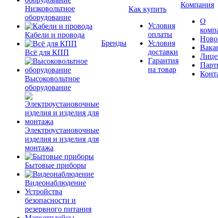
Компания
Низковольтное
Как купить
оборудование
О
Условия
комп
оплаты
Кабели и провода
Ново
Бренды
Условия
Вака
доставки
Всё для КПП
Лице
Гарантия
Парт
на товар
Конт
Высоковольтное
оборудование
Электроустановочные
изделия и изделия для
монтажа
Бытовые приборы
Видеонаблюдение
Устройства
безопасности и
резервного питания
Маркетплейсы