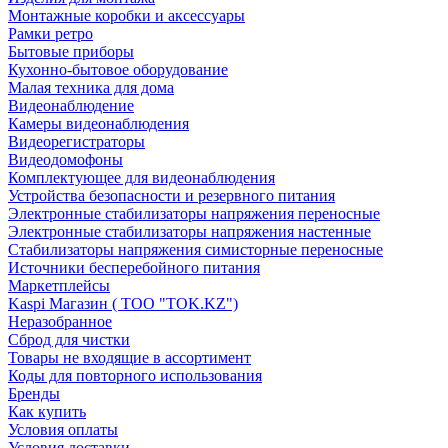
Монтажные коробки и аксессуары
Рамки ретро
Бытовые приборы
Кухонно-бытовое оборудование
Малая техника для дома
Видеонаблюдение
Камеры видеонаблюдения
Видеорегистраторы
Видеодомофоны
Комплектующее для видеонаблюдения
Устройства безопасности и резервного питания
Электронные стабилизаторы напряжения переносные
Электронные стабилизаторы напряжения настенные
Стабилизаторы напряжения симисторные переносные
Источники бесперебойного питания
Маркетплейсы
Kaspi Магазин ( ТОО "TOK.KZ")
Неразобранное
Сброд для чистки
Товары не входящие в ассортимент
Коды для повторного использования
Бренды
Как купить
Условия оплаты
Условия доставки