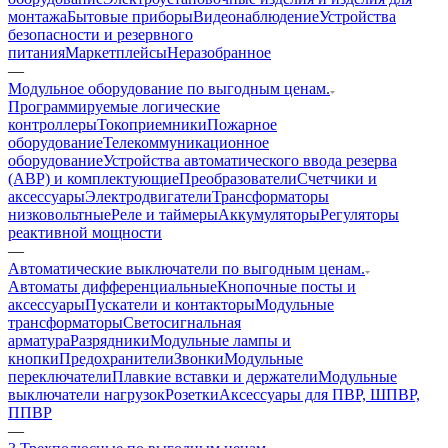
монтажа
Бытовые приборы
Видеонаблюдение
Устройства
безопасности и резервного
питания
Маркетплейсы
Неразобранное
—
Модульное оборудование по выгодным ценам.
Программируемые логические
контроллеры
Токоприемники
Пожарное
оборудование
Телекоммуникационное
оборудование
Устройства автоматического ввода резерва
(АВР) и комплектующие
Преобразователи
Счетчики и
аксессуары
Электродвигатели
Трансформаторы
низковольтные
Реле и таймеры
Аккумуляторы
Регуляторы
реактивной мощности
—
Автоматические выключатели по выгодным ценам.
Автоматы дифференциальные
Кнопочные посты и
аксессуары
Пускатели и контакторы
Модульные
трансформаторы
Светосигнальная
арматура
Разрядники
Модульные лампы и
кнопки
Предохранители
Звонки
Модульные
переключатели
Плавкие вставки и держатели
Модульные
выключатели нагрузок
Розетки
Аксессуары для ПВР, ШПВР,
ППВР
—