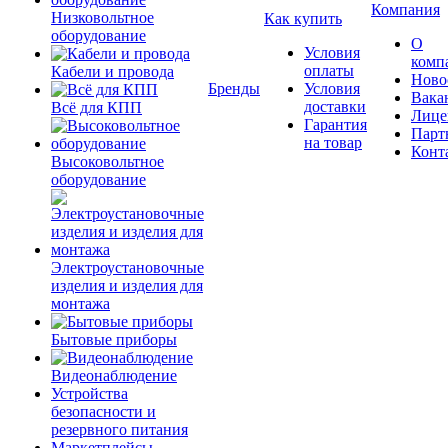
Компания
Низковольтное
Как купить
оборудование
О
Условия
комп
оплаты
Кабели и провода
Ново
Бренды
Условия
Вака
доставки
Всё для КПП
Лице
Гарантия
Парт
на товар
Конт
Высоковольтное
оборудование
Электроустановочные
изделия и изделия для
монтажа
Бытовые приборы
Видеонаблюдение
Устройства
безопасности и
резервного питания
Маркетплейсы