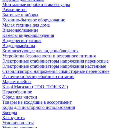
Монтажные коробки и аксессуары
Рамки ретро
Бытовые приборы
Кухонно-бытовое оборудование
Малая техника для дома
Видеонаблюдение
Камеры видеонаблюдения
Видеорегистраторы
Видеодомофоны
Комплектующее для видеонаблюдения
Устройства безопасности и резервного питания
Электронные стабилизаторы напряжения переносные
Электронные стабилизаторы напряжения настенные
Стабилизаторы напряжения симисторные переносные
Источники бесперебойного питания
Маркетплейсы
Kaspi Магазин ( ТОО "TOK.KZ")
Неразобранное
Сброд для чистки
Товары не входящие в ассортимент
Коды для повторного использования
Бренды
Как купить
Условия оплаты
Условия доставки