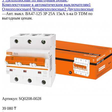
3 Трехполюсные по выгодным ценам.
Комплектующие к автоматическим выключателям
1
Однополюсные
4 Четырехполюсные
2 Двухполюсные
—
Авт. выкл. ВА47-125 3Р 25А 15кА х-ка D TDM по
выгодным ценам.
Артикул:
SQ0208-0028
39 080
₸