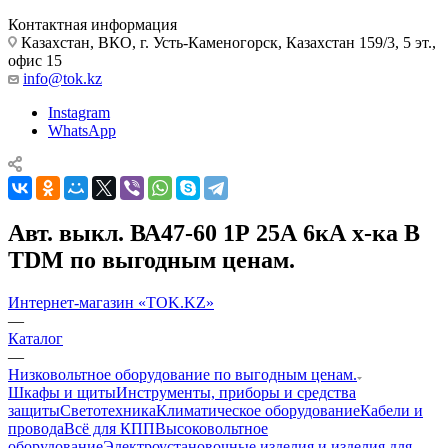
Контактная информация
Казахстан, ВКО, г. Усть-Каменогорск, Казахстан 159/3, 5 эт.,
офис 15
info@tok.kz
Instagram
WhatsApp
Авт. выкл. ВА47-60 1Р 25А 6кА х-ка В
TDM по выгодным ценам.
Интернет-магазин «TOK.KZ»
—
Каталог
—
Низковольтное оборудование по выгодным ценам.
Шкафы и щиты
Инструменты, приборы и средства
защиты
Светотехника
Климатическое оборудование
Кабели и
провода
Всё для КПП
Высоковольтное
оборудование
Электроустановочные изделия и изделия для