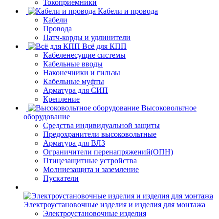
Токоприемники
Кабели и провода
Кабели
Провода
Патч-корды и удлинители
Всё для КПП
Кабеленесущие системы
Кабельные вводы
Наконечники и гильзы
Кабельные муфты
Арматура для СИП
Крепление
Высоковольтное
оборудование
Средства индивидуальной защиты
Предохранители высоковольтные
Арматура для ВЛЗ
Ограничители перенапряжений(ОПН)
Птицезащитные устройства
Молниезащита и заземление
Пускатели
Электроустановочные изделия и изделия для монтажа
Электроустановочные изделия