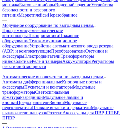
монтажа
Бытовые приборы
Видеонаблюдение
Устройства
безопасности и резервного
питания
Маркетплейсы
Неразобранное
—
Модульное оборудование по выгодным ценам.
Программируемые логические
контроллеры
Токоприемники
Пожарное
оборудование
Телекоммуникационное
оборудование
Устройства автоматического ввода резерва
(АВР) и комплектующие
Преобразователи
Счетчики и
аксессуары
Электродвигатели
Трансформаторы
низковольтные
Реле и таймеры
Аккумуляторы
Регуляторы
реактивной мощности
—
Автоматические выключатели по выгодным ценам.
Автоматы дифференциальные
Кнопочные посты и
аксессуары
Пускатели и контакторы
Модульные
трансформаторы
Светосигнальная
арматура
Разрядники
Модульные лампы и
кнопки
Предохранители
Звонки
Модульные
переключатели
Плавкие вставки и держатели
Модульные
выключатели нагрузок
Розетки
Аксессуары для ПВР, ШПВР,
ППВР
—