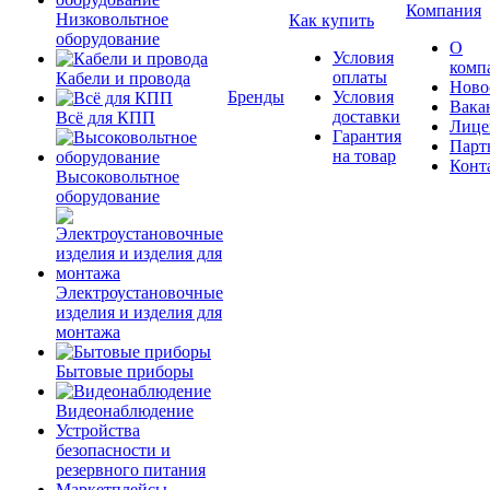
Компания
Низковольтное
Как купить
оборудование
О
Условия
комп
оплаты
Кабели и провода
Ново
Бренды
Условия
Вака
доставки
Всё для КПП
Лице
Гарантия
Парт
на товар
Конт
Высоковольтное
оборудование
Электроустановочные
изделия и изделия для
монтажа
Бытовые приборы
Видеонаблюдение
Устройства
безопасности и
резервного питания
Маркетплейсы