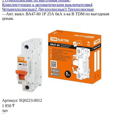
1 Однополюсные по выгодным ценам.
Комплектующие к автоматическим выключателям
4
Четырехполюсные
2 Двухполюсные
3 Трехполюсные
—
Авт. выкл. ВА47-60 1Р 25А 6кА х-ка В TDM по выгодным
ценам.
Артикул:
SQ0223-0012
1 850
₸
/шт