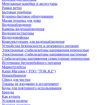
Монтажные коробки и аксессуары
Рамки ретро
Бытовые приборы
Кухонно-бытовое оборудование
Малая техника для дома
Видеонаблюдение
Камеры видеонаблюдения
Видеорегистраторы
Видеодомофоны
Комплектующее для видеонаблюдения
Устройства безопасности и резервного питания
Электронные стабилизаторы напряжения переносные
Электронные стабилизаторы напряжения настенные
Стабилизаторы напряжения симисторные переносные
Источники бесперебойного питания
Маркетплейсы
Kaspi Магазин ( ТОО "TOK.KZ")
Неразобранное
Сброд для чистки
Товары не входящие в ассортимент
Коды для повторного использования
Бренды
Как купить
Условия оплаты
Условия доставки