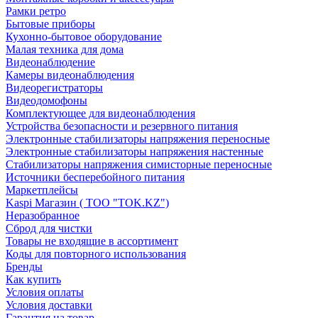
Рамки ретро
Бытовые приборы
Кухонно-бытовое оборудование
Малая техника для дома
Видеонаблюдение
Камеры видеонаблюдения
Видеорегистраторы
Видеодомофоны
Комплектующее для видеонаблюдения
Устройства безопасности и резервного питания
Электронные стабилизаторы напряжения переносные
Электронные стабилизаторы напряжения настенные
Стабилизаторы напряжения симисторные переносные
Источники бесперебойного питания
Маркетплейсы
Kaspi Магазин ( ТОО "TOK.KZ")
Неразобранное
Сброд для чистки
Товары не входящие в ассортимент
Коды для повторного использования
Бренды
Как купить
Условия оплаты
Условия доставки
Гарантия на товар