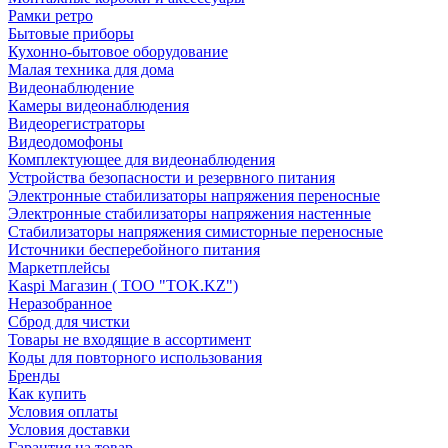
Рамки ретро
Бытовые приборы
Кухонно-бытовое оборудование
Малая техника для дома
Видеонаблюдение
Камеры видеонаблюдения
Видеорегистраторы
Видеодомофоны
Комплектующее для видеонаблюдения
Устройства безопасности и резервного питания
Электронные стабилизаторы напряжения переносные
Электронные стабилизаторы напряжения настенные
Стабилизаторы напряжения симисторные переносные
Источники бесперебойного питания
Маркетплейсы
Kaspi Магазин ( ТОО "TOK.KZ")
Неразобранное
Сброд для чистки
Товары не входящие в ассортимент
Коды для повторного использования
Бренды
Как купить
Условия оплаты
Условия доставки
Гарантия на товар