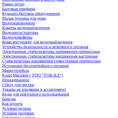
Рамки ретро
Бытовые приборы
Кухонно-бытовое оборудование
Малая техника для дома
Видеонаблюдение
Камеры видеонаблюдения
Видеорегистраторы
Видеодомофоны
Комплектующее для видеонаблюдения
Устройства безопасности и резервного питания
Электронные стабилизаторы напряжения переносные
Электронные стабилизаторы напряжения настенные
Стабилизаторы напряжения симисторные переносные
Источники бесперебойного питания
Маркетплейсы
Kaspi Магазин ( ТОО "TOK.KZ")
Неразобранное
Сброд для чистки
Товары не входящие в ассортимент
Коды для повторного использования
Бренды
Как купить
Условия оплаты
Условия доставки
Гарантия на товар