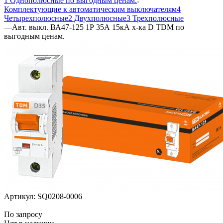
1 Однополюсные по выгодным ценам.
Комплектующие к автоматическим выключателям
4
Четырехполюсные
2 Двухполюсные
3 Трехполюсные
—
Авт. выкл. ВА47-125 1Р 35А 15кА х-ка D TDM по
выгодным ценам.
Артикул:
SQ0208-0006
По запросу