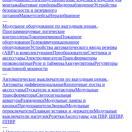
монтажа
Бытовые приборы
Видеонаблюдение
Устройства
безопасности и резервного
питания
Маркетплейсы
Неразобранное
—
Модульное оборудование по выгодным ценам.
Программируемые логические
контроллеры
Токоприемники
Пожарное
оборудование
Телекоммуникационное
оборудование
Устройства автоматического ввода резерва
(АВР) и комплектующие
Преобразователи
Счетчики и
аксессуары
Электродвигатели
Трансформаторы
низковольтные
Реле и таймеры
Аккумуляторы
Регуляторы
реактивной мощности
—
Автоматические выключатели по выгодным ценам.
Автоматы дифференциальные
Кнопочные посты и
аксессуары
Пускатели и контакторы
Модульные
трансформаторы
Светосигнальная
арматура
Разрядники
Модульные лампы и
кнопки
Предохранители
Звонки
Модульные
переключатели
Плавкие вставки и держатели
Модульные
выключатели нагрузок
Розетки
Аксессуары для ПВР, ШПВР,
ППВР
—