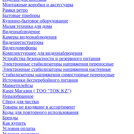
Монтажные коробки и аксессуары
Рамки ретро
Бытовые приборы
Кухонно-бытовое оборудование
Малая техника для дома
Видеонаблюдение
Камеры видеонаблюдения
Видеорегистраторы
Видеодомофоны
Комплектующее для видеонаблюдения
Устройства безопасности и резервного питания
Электронные стабилизаторы напряжения переносные
Электронные стабилизаторы напряжения настенные
Стабилизаторы напряжения симисторные переносные
Источники бесперебойного питания
Маркетплейсы
Kaspi Магазин ( ТОО "TOK.KZ")
Неразобранное
Сброд для чистки
Товары не входящие в ассортимент
Коды для повторного использования
Бренды
Как купить
Условия оплаты
Условия доставки