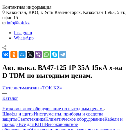
Контактная информация
Казахстан, ВКО, г. Усть-Каменогорск, Казахстан 159/3, 5 эт.,
офис 15
info@tok.kz
Instagram
WhatsApp
Авт. выкл. ВА47-125 1Р 35А 15кА х-ка
D TDM по выгодным ценам.
Интернет-магазин «TOK.KZ»
—
Каталог
—
Низковольтное оборудование по выгодным ценам.
Шкафы и щиты
Инструменты, приборы и средства
защиты
Светотехника
Климатическое оборудование
Кабели и
провода
Всё для КПП
Высоковольтное
оборудование
Электроустановочные изделия и изделия для