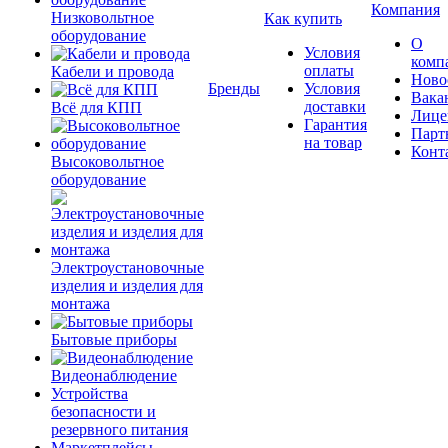
Компания
Низковольтное
Как купить
оборудование
О
Условия
комп
оплаты
Кабели и провода
Ново
Бренды
Условия
Вака
доставки
Всё для КПП
Лице
Гарантия
Парт
на товар
Конт
Высоковольтное
оборудование
Электроустановочные
изделия и изделия для
монтажа
Бытовые приборы
Видеонаблюдение
Устройства
безопасности и
резервного питания
Маркетплейсы