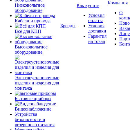
Компания
Низковольтное
Как купить
оборудование
О
Условия
комп
оплаты
Кабели и провода
Ново
Бренды
Условия
Вака
доставки
Всё для КПП
Лице
Гарантия
Парт
на товар
Конт
Высоковольтное
оборудование
Электроустановочные
изделия и изделия для
монтажа
Бытовые приборы
Видеонаблюдение
Устройства
безопасности и
резервного питания
Маркетплейсы