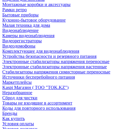
Монтажные коробки и аксессуары
Рамки ретро
Бытовые приборы
Кухонно-бытовое оборудование
Малая техника для дома
Видеонаблюдение
Камеры видеонаблюдения
Видеорегистраторы
Видеодомофоны
Комплектующее для видеонаблюдения
Устройства безопасности и резервного питания
Электронные стабилизаторы напряжения переносные
Электронные стабилизаторы напряжения настенные
Стабилизаторы напряжения симисторные переносные
Источники бесперебойного питания
Маркетплейсы
Kaspi Магазин ( ТОО "TOK.KZ")
Неразобранное
Сброд для чистки
Товары не входящие в ассортимент
Коды для повторного использования
Бренды
Как купить
Условия оплаты
Условия доставки