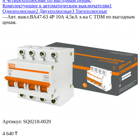
4 Четырехполюсные по выгодным ценам.
Комплектующие к автоматическим выключателям
1
Однополюсные
2 Двухполюсные
3 Трехполюсные
—
Авт. выкл.ВА47-63 4Р 10А 4,5кА х-ка С TDM по выгодным
ценам.
Артикул:
SQ0218-0029
4 640
₸