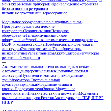
монтажа
Бытовые приборы
Видеонаблюдение
Устройства
безопасности и резервного
питания
Маркетплейсы
Неразобранное
—
Модульное оборудование по выгодным ценам.
Программируемые логические
контроллеры
Токоприемники
Пожарное
оборудование
Телекоммуникационное
оборудование
Устройства автоматического ввода резерва
(АВР) и комплектующие
Преобразователи
Счетчики и
аксессуары
Электродвигатели
Трансформаторы
низковольтные
Реле и таймеры
Аккумуляторы
Регуляторы
реактивной мощности
—
Автоматические выключатели по выгодным ценам.
Автоматы дифференциальные
Кнопочные посты и
аксессуары
Пускатели и контакторы
Модульные
трансформаторы
Светосигнальная
арматура
Разрядники
Модульные лампы и
кнопки
Предохранители
Звонки
Модульные
переключатели
Плавкие вставки и держатели
Модульные
выключатели нагрузок
Розетки
Аксессуары для ПВР, ШПВР,
ППВР
—