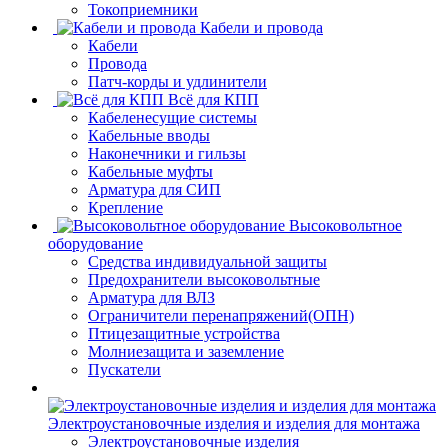
Токоприемники
Кабели и провода
Кабели
Провода
Патч-корды и удлинители
Всё для КПП
Кабеленесущие системы
Кабельные вводы
Наконечники и гильзы
Кабельные муфты
Арматура для СИП
Крепление
Высоковольтное
оборудование
Средства индивидуальной защиты
Предохранители высоковольтные
Арматура для ВЛЗ
Ограничители перенапряжений(ОПН)
Птицезащитные устройства
Молниезащита и заземление
Пускатели
Электроустановочные изделия и изделия для монтажа
Электроустановочные изделия