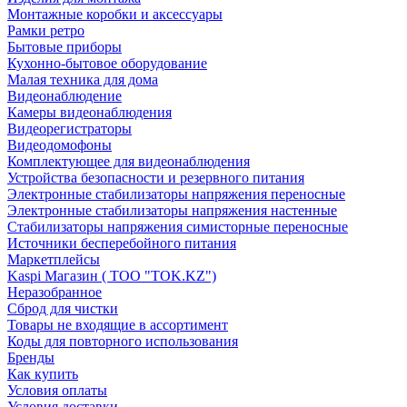
Монтажные коробки и аксессуары
Рамки ретро
Бытовые приборы
Кухонно-бытовое оборудование
Малая техника для дома
Видеонаблюдение
Камеры видеонаблюдения
Видеорегистраторы
Видеодомофоны
Комплектующее для видеонаблюдения
Устройства безопасности и резервного питания
Электронные стабилизаторы напряжения переносные
Электронные стабилизаторы напряжения настенные
Стабилизаторы напряжения симисторные переносные
Источники бесперебойного питания
Маркетплейсы
Kaspi Магазин ( ТОО "TOK.KZ")
Неразобранное
Сброд для чистки
Товары не входящие в ассортимент
Коды для повторного использования
Бренды
Как купить
Условия оплаты
Условия доставки