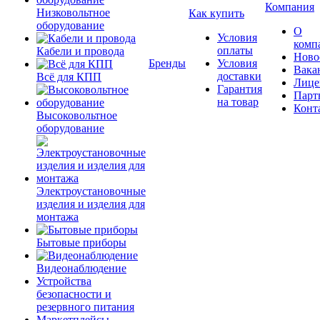
Компания
Низковольтное
Как купить
оборудование
О
Условия
комп
оплаты
Кабели и провода
Ново
Бренды
Условия
Вака
доставки
Всё для КПП
Лице
Гарантия
Парт
на товар
Конт
Высоковольтное
оборудование
Электроустановочные
изделия и изделия для
монтажа
Бытовые приборы
Видеонаблюдение
Устройства
безопасности и
резервного питания
Маркетплейсы