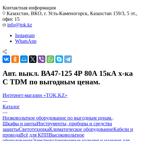
Контактная информация
Казахстан, ВКО, г. Усть-Каменогорск, Казахстан 159/3, 5 эт.,
офис 15
info@tok.kz
Instagram
WhatsApp
Авт. выкл. ВА47-125 4Р 80А 15кА х-ка
С TDM по выгодным ценам.
Интернет-магазин «TOK.KZ»
—
Каталог
—
Низковольтное оборудование по выгодным ценам.
Шкафы и щиты
Инструменты, приборы и средства
защиты
Светотехника
Климатическое оборудование
Кабели и
провода
Всё для КПП
Высоковольтное
оборудование
Электроустановочные изделия и изделия для