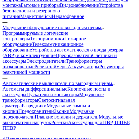
монтажа
Бытовые приборы
Видеонаблюдение
Устройства
безопасности и резервного
питания
Маркетплейсы
Неразобранное
—
Модульное оборудование по выгодным ценам.
Программируемые логические
контроллеры
Токоприемники
Пожарное
оборудование
Телекоммуникационное
оборудование
Устройства автоматического ввода резерва
(АВР) и комплектующие
Преобразователи
Счетчики и
аксессуары
Электродвигатели
Трансформаторы
низковольтные
Реле и таймеры
Аккумуляторы
Регуляторы
реактивной мощности
—
Автоматические выключатели по выгодным ценам.
Автоматы дифференциальные
Кнопочные посты и
аксессуары
Пускатели и контакторы
Модульные
трансформаторы
Светосигнальная
арматура
Разрядники
Модульные лампы и
кнопки
Предохранители
Звонки
Модульные
переключатели
Плавкие вставки и держатели
Модульные
выключатели нагрузок
Розетки
Аксессуары для ПВР, ШПВР,
ППВР
—