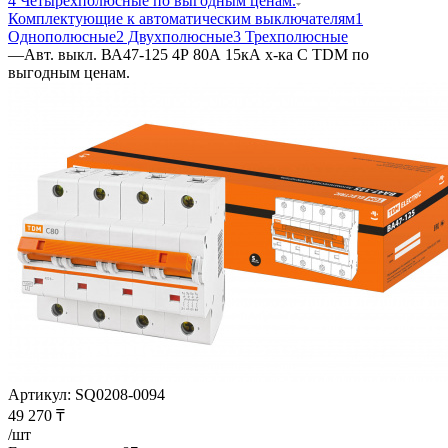
4 Четырехполюсные по выгодным ценам.
Комплектующие к автоматическим выключателям
1
Однополюсные
2 Двухполюсные
3 Трехполюсные
—
Авт. выкл. ВА47-125 4Р 80А 15кА х-ка С TDM по
выгодным ценам.
Артикул:
SQ0208-0094
49 270
₸
/шт