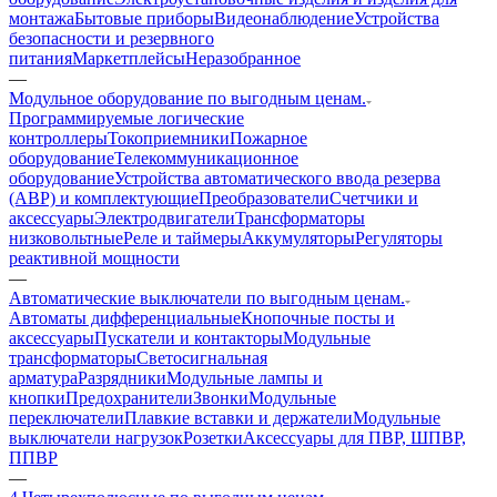
монтажа
Бытовые приборы
Видеонаблюдение
Устройства
безопасности и резервного
питания
Маркетплейсы
Неразобранное
—
Модульное оборудование по выгодным ценам.
Программируемые логические
контроллеры
Токоприемники
Пожарное
оборудование
Телекоммуникационное
оборудование
Устройства автоматического ввода резерва
(АВР) и комплектующие
Преобразователи
Счетчики и
аксессуары
Электродвигатели
Трансформаторы
низковольтные
Реле и таймеры
Аккумуляторы
Регуляторы
реактивной мощности
—
Автоматические выключатели по выгодным ценам.
Автоматы дифференциальные
Кнопочные посты и
аксессуары
Пускатели и контакторы
Модульные
трансформаторы
Светосигнальная
арматура
Разрядники
Модульные лампы и
кнопки
Предохранители
Звонки
Модульные
переключатели
Плавкие вставки и держатели
Модульные
выключатели нагрузок
Розетки
Аксессуары для ПВР, ШПВР,
ППВР
—