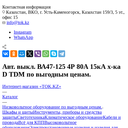
Контактная информация
Казахстан, ВКО, г. Усть-Каменогорск, Казахстан 159/3, 5 эт.,
офис 15
info@tok.kz
Instagram
WhatsApp
Авт. выкл. ВА47-125 4Р 80А 15кА х-ка
D TDM по выгодным ценам.
Интернет-магазин «TOK.KZ»
—
Каталог
—
Низковольтное оборудование по выгодным ценам.
Шкафы и щиты
Инструменты, приборы и средства
защиты
Светотехника
Климатическое оборудование
Кабели и
провода
Всё для КПП
Высоковольтное
оборудование
Электроустановочные изделия и изделия для