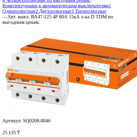
4 Четырехполюсные по выгодным ценам.
Комплектующие к автоматическим выключателям
1
Однополюсные
2 Двухполюсные
3 Трехполюсные
—
Авт. выкл. ВА47-125 4Р 80А 15кА х-ка D TDM по
выгодным ценам.
Артикул:
SQ0208-0046
25 135
₸