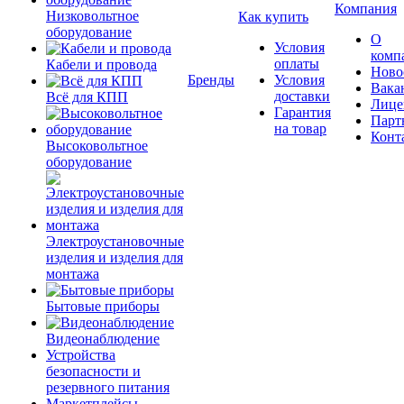
Компания
Низковольтное
Как купить
оборудование
О
Условия
комп
оплаты
Кабели и провода
Ново
Бренды
Условия
Вака
доставки
Всё для КПП
Лице
Гарантия
Парт
на товар
Конт
Высоковольтное
оборудование
Электроустановочные
изделия и изделия для
монтажа
Бытовые приборы
Видеонаблюдение
Устройства
безопасности и
резервного питания
Маркетплейсы