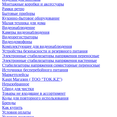
Монтажные коробки и аксессуары
Рамки ретро
Бытовые приборы
Кухонно-бытовое оборудование
Малая техника для дома
Видеонаблюдение
Камеры видеонаблюдения
Видеорегистраторы
Видеодомофоны
Комплектующее для видеонаблюдения
Устройства безопасности и резервного питания
Электронные стабилизаторы напряжения переносные
Электронные стабилизаторы напряжения настенные
Стабилизаторы напряжения симисторные переносные
Источники бесперебойного питания
Маркетплейсы
Kaspi Магазин ( ТОО "TOK.KZ")
Неразобранное
Сброд для чистки
Товары не входящие в ассортимент
Коды для повторного использования
Бренды
Как купить
Условия оплаты
Условия доставки