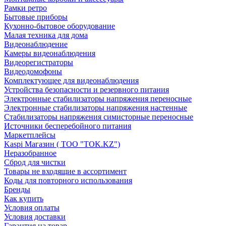
Рамки ретро
Бытовые приборы
Кухонно-бытовое оборудование
Малая техника для дома
Видеонаблюдение
Камеры видеонаблюдения
Видеорегистраторы
Видеодомофоны
Комплектующее для видеонаблюдения
Устройства безопасности и резервного питания
Электронные стабилизаторы напряжения переносные
Электронные стабилизаторы напряжения настенные
Стабилизаторы напряжения симисторные переносные
Источники бесперебойного питания
Маркетплейсы
Kaspi Магазин ( ТОО "TOK.KZ")
Неразобранное
Сброд для чистки
Товары не входящие в ассортимент
Коды для повторного использования
Бренды
Как купить
Условия оплаты
Условия доставки
Гарантия на товар