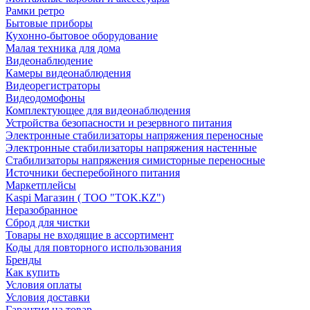
Рамки ретро
Бытовые приборы
Кухонно-бытовое оборудование
Малая техника для дома
Видеонаблюдение
Камеры видеонаблюдения
Видеорегистраторы
Видеодомофоны
Комплектующее для видеонаблюдения
Устройства безопасности и резервного питания
Электронные стабилизаторы напряжения переносные
Электронные стабилизаторы напряжения настенные
Стабилизаторы напряжения симисторные переносные
Источники бесперебойного питания
Маркетплейсы
Kaspi Магазин ( ТОО "TOK.KZ")
Неразобранное
Сброд для чистки
Товары не входящие в ассортимент
Коды для повторного использования
Бренды
Как купить
Условия оплаты
Условия доставки
Гарантия на товар