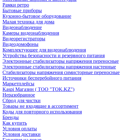
Рамки ретро
Бытовые приборы
Кухонно-бытовое оборудование
Малая техника для дома
Видеонаблюдение
Камеры видеонаблюдения
Видеорегистраторы
Видеодомофоны
Комплектующее для видеонаблюдения
Устройства безопасности и резервного питания
Электронные стабилизаторы напряжения переносные
Электронные стабилизаторы напряжения настенные
Стабилизаторы напряжения симисторные переносные
Источники бесперебойного питания
Маркетплейсы
Kaspi Магазин ( ТОО "TOK.KZ")
Неразобранное
Сброд для чистки
Товары не входящие в ассортимент
Коды для повторного использования
Бренды
Как купить
Условия оплаты
Условия доставки
Гарантия на товар