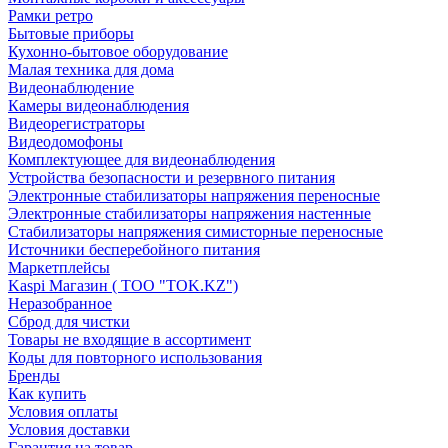
Рамки ретро
Бытовые приборы
Кухонно-бытовое оборудование
Малая техника для дома
Видеонаблюдение
Камеры видеонаблюдения
Видеорегистраторы
Видеодомофоны
Комплектующее для видеонаблюдения
Устройства безопасности и резервного питания
Электронные стабилизаторы напряжения переносные
Электронные стабилизаторы напряжения настенные
Стабилизаторы напряжения симисторные переносные
Источники бесперебойного питания
Маркетплейсы
Kaspi Магазин ( ТОО "TOK.KZ")
Неразобранное
Сброд для чистки
Товары не входящие в ассортимент
Коды для повторного использования
Бренды
Как купить
Условия оплаты
Условия доставки
Гарантия на товар