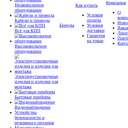
Компания
Низковольтное
Как купить
оборудование
О
Условия
комп
оплаты
Кабели и провода
Ново
Бренды
Условия
Вака
доставки
Всё для КПП
Лице
Гарантия
Парт
на товар
Конт
Высоковольтное
оборудование
Электроустановочные
изделия и изделия для
монтажа
Бытовые приборы
Видеонаблюдение
Устройства
безопасности и
резервного питания
Маркетплейсы