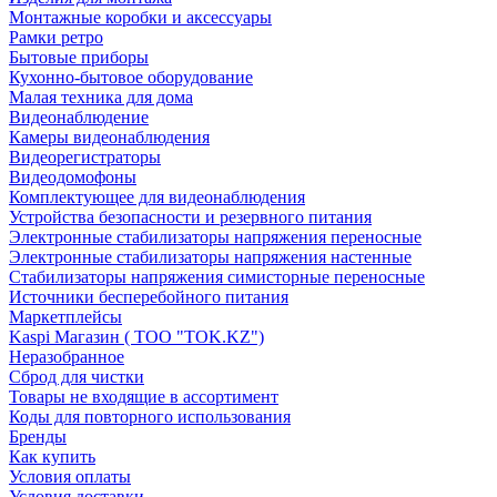
Монтажные коробки и аксессуары
Рамки ретро
Бытовые приборы
Кухонно-бытовое оборудование
Малая техника для дома
Видеонаблюдение
Камеры видеонаблюдения
Видеорегистраторы
Видеодомофоны
Комплектующее для видеонаблюдения
Устройства безопасности и резервного питания
Электронные стабилизаторы напряжения переносные
Электронные стабилизаторы напряжения настенные
Стабилизаторы напряжения симисторные переносные
Источники бесперебойного питания
Маркетплейсы
Kaspi Магазин ( ТОО "TOK.KZ")
Неразобранное
Сброд для чистки
Товары не входящие в ассортимент
Коды для повторного использования
Бренды
Как купить
Условия оплаты
Условия доставки