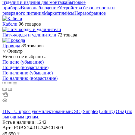
изделия и изделия для монтажа
Бытовые
приборы
Видеонаблюдение
Устройства безопасности и
резервного питания
Маркетплейсы
Неразобранное
Кабели
96 товаров
Патч-корды и удлинители
72 товара
Провода
89 товаров
Фильтр
Ничего не выбрано
По цене (убывание)
По цене (возрастание)
По наличию (убывание)
По наличию (возрастание)
ITK 1U кросс укомплектованный: SC (Simplex) 24шт; (OS2) по
выгодным ценам.
Есть в наличии: 1242
Арт.: FOBX24-1U-24SCUS09
45 650
₸