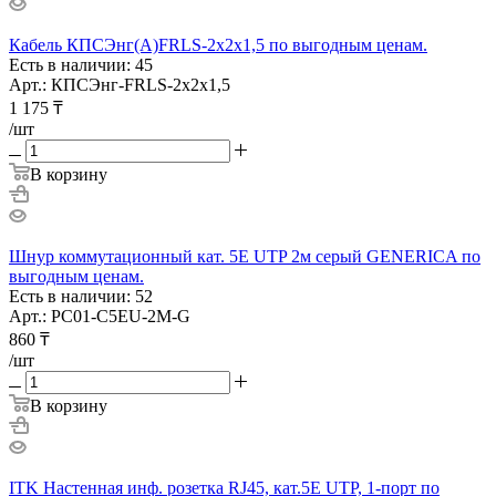
Кабель КПСЭнг(А)FRLS-2х2х1,5 по выгодным ценам.
Есть в наличии: 45
Арт.: КПСЭнг-FRLS-2х2х1,5
1 175
₸
/шт
В корзину
Шнур коммутационный кат. 5Е UTP 2м серый GENERICA по
выгодным ценам.
Есть в наличии: 52
Арт.: PC01-C5EU-2M-G
860
₸
/шт
В корзину
ITK Настенная инф. розетка RJ45, кат.5Е UTP, 1-порт по