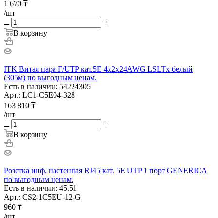
1 670
₸
/шт
В корзину
ITK Витая пара F/UTP кат.5E 4х2х24AWG LSLTx белый
(305м) по выгодным ценам.
Есть в наличии: 54224305
Арт.: LC1-C5E04-328
163 810
₸
/шт
В корзину
Розетка инф. настенная RJ45 кат. 5Е UTP 1 порт GENERICA
по выгодным ценам.
Есть в наличии: 45.51
Арт.: CS2-1C5EU-12-G
960
₸
/шт