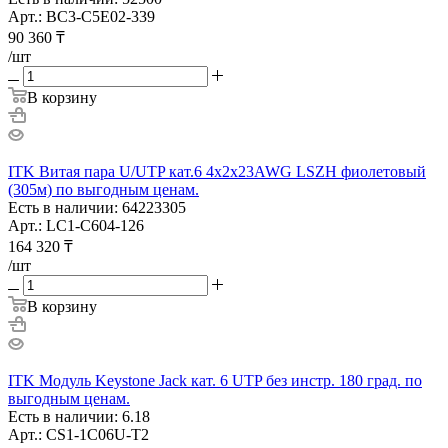
Арт.: BC3-C5E02-339
90 360
₸
/шт
В корзину
ITK Витая пара U/UTP кат.6 4х2х23AWG LSZH фиолетовый
(305м) по выгодным ценам.
Есть в наличии: 64223305
Арт.: LC1-C604-126
164 320
₸
/шт
В корзину
ITK Модуль Keystone Jack кат. 6 UTP без инстр. 180 град. по
выгодным ценам.
Есть в наличии: 6.18
Арт.: CS1-1C06U-T2