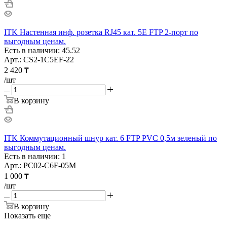
ITK Настенная инф. розетка RJ45 кат. 5E FTP 2-порт по
выгодным ценам.
Есть в наличии: 45.52
Арт.: CS2-1C5EF-22
2 420
₸
/шт
В корзину
ITK Коммутационный шнур кат. 6 FTP PVC 0,5м зеленый по
выгодным ценам.
Есть в наличии: 1
Арт.: PC02-C6F-05M
1 000
₸
/шт
В корзину
Показать еще