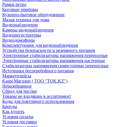
Рамки ретро
Бытовые приборы
Кухонно-бытовое оборудование
Малая техника для дома
Видеонаблюдение
Камеры видеонаблюдения
Видеорегистраторы
Видеодомофоны
Комплектующее для видеонаблюдения
Устройства безопасности и резервного питания
Электронные стабилизаторы напряжения переносные
Электронные стабилизаторы напряжения настенные
Стабилизаторы напряжения симисторные переносные
Источники бесперебойного питания
Маркетплейсы
Kaspi Магазин ( ТОО "TOK.KZ")
Неразобранное
Сброд для чистки
Товары не входящие в ассортимент
Коды для повторного использования
Бренды
Как купить
Условия оплаты
Условия доставки
Гарантия на товар