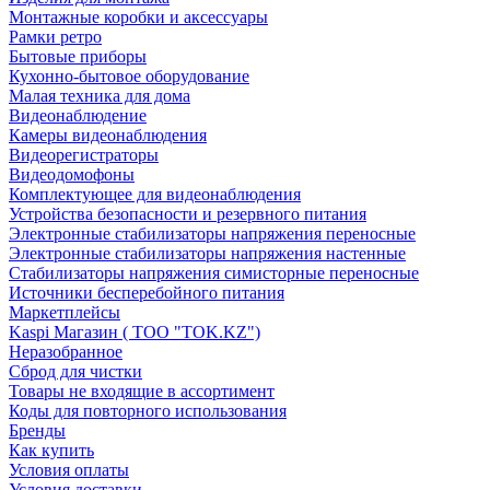
Монтажные коробки и аксессуары
Рамки ретро
Бытовые приборы
Кухонно-бытовое оборудование
Малая техника для дома
Видеонаблюдение
Камеры видеонаблюдения
Видеорегистраторы
Видеодомофоны
Комплектующее для видеонаблюдения
Устройства безопасности и резервного питания
Электронные стабилизаторы напряжения переносные
Электронные стабилизаторы напряжения настенные
Стабилизаторы напряжения симисторные переносные
Источники бесперебойного питания
Маркетплейсы
Kaspi Магазин ( ТОО "TOK.KZ")
Неразобранное
Сброд для чистки
Товары не входящие в ассортимент
Коды для повторного использования
Бренды
Как купить
Условия оплаты
Условия доставки