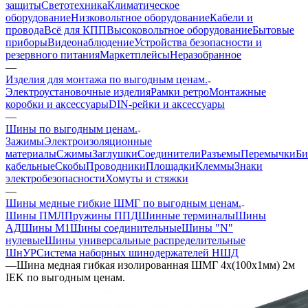
защиты
Светотехника
Климатическое
оборудование
Низковольтное оборудование
Кабели и
провода
Всё для КПП
Высоковольтное оборудование
Бытовые
приборы
Видеонаблюдение
Устройства безопасности и
резервного питания
Маркетплейсы
Неразобранное
—
Изделия для монтажа по выгодным ценам.
Электроустановочные изделия
Рамки ретро
Монтажные
коробки и аксессуары
DIN-рейки и аксессуары
—
Шины по выгодным ценам.
Зажимы
Электроизоляционные
материалы
Сжимы
Заглушки
Соединители
Разъемы
Перемычки
Би
кабельные
Скобы
Проводники
Площадки
Клеммы
Знаки
электробезопасности
Хомуты и стяжки
—
Шины медные гибкие ШМГ по выгодным ценам.
Шины ПМЛ
Пружины ППД
Шинные терминалы
Шины
АД
Шины М1
Шины соединительные
Шины "N"
нулевые
Шины универсальные распределительные
ШнУР
Система наборных шинодержателей НШД
—
Шина медная гибкая изолированная ШМГ 4x(100x1мм) 2м
IEK по выгодным ценам.