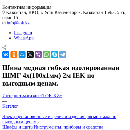
Контактная информация
Казахстан, ВКО, г. Усть-Каменогорск, Казахстан 159/3, 5 эт.,
офис 15
info@tok.kz
Instagram
WhatsApp
Шина медная гибкая изолированная
ШМГ 4x(100x1мм) 2м IEK по
выгодным ценам.
Интернет-магазин «TOK.KZ»
—
Каталог
—
Электроустановочные изделия и изделия для монтажа по
выгодным ценам.
Шкафы и щиты
Инструменты, приборы и средства