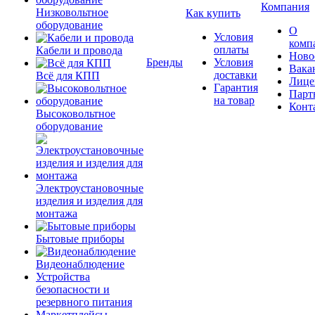
Компания
Низковольтное
Как купить
оборудование
О
Условия
комп
оплаты
Кабели и провода
Ново
Бренды
Условия
Вака
доставки
Всё для КПП
Лице
Гарантия
Парт
на товар
Конт
Высоковольтное
оборудование
Электроустановочные
изделия и изделия для
монтажа
Бытовые приборы
Видеонаблюдение
Устройства
безопасности и
резервного питания
Маркетплейсы