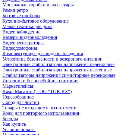
Монтажные коробки и аксессуары
Рамки ретро
Бытовые приборы
Кухонно-бытовое оборудование
Малая техника для дома
Видеонаблюдение
Камеры видеонаблюдения
Видеорегистраторы
Видеодомофоны
Комплектующее для видеонаблюдения
Устройства безопасности и резервного питания
Электронные стабилизаторы напряжения переносные
Электронные стабилизаторы напряжения настенные
Стабилизаторы напряжения симисторные переносные
Источники бесперебойного питания
Маркетплейсы
Kaspi Магазин ( ТОО "TOK.KZ")
Неразобранное
Сброд для чистки
Товары не входящие в ассортимент
Коды для повторного использования
Бренды
Как купить
Условия оплаты
Условия доставки