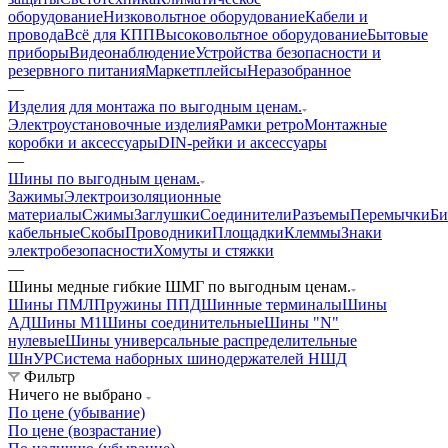
оборудование
Низковольтное оборудование
Кабели и
провода
Всё для КПП
Высоковольтное оборудование
Бытовые
приборы
Видеонаблюдение
Устройства безопасности и
резервного питания
Маркетплейсы
Неразобранное
—
Изделия для монтажа по выгодным ценам.
Электроустановочные изделия
Рамки ретро
Монтажные
коробки и аксессуары
DIN-рейки и аксессуары
—
Шины по выгодным ценам.
Зажимы
Электроизоляционные
материалы
Сжимы
Заглушки
Соединители
Разъемы
Перемычки
Би
кабельные
Скобы
Проводники
Площадки
Клеммы
Знаки
электробезопасности
Хомуты и стяжки
—
Шины медные гибкие ШМГ по выгодным ценам.
Шины ПМЛ
Пружины ППД
Шинные терминалы
Шины
АД
Шины М1
Шины соединительные
Шины "N"
нулевые
Шины универсальные распределительные
ШнУР
Система наборных шинодержателей НШД
Фильтр
Ничего не выбрано
По цене (убывание)
По цене (возрастание)