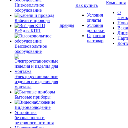
Компания
Низковольтное
Как купить
оборудование
О
Условия
комп
оплаты
Кабели и провода
Ново
Бренды
Условия
Вака
доставки
Всё для КПП
Лице
Гарантия
Парт
на товар
Конт
Высоковольтное
оборудование
Электроустановочные
изделия и изделия для
монтажа
Бытовые приборы
Видеонаблюдение
Устройства
безопасности и
резервного питания
Маркетплейсы