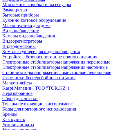
Монтажные коробки и аксессуары
Рамки ретро
Бытовые приборы
Кухонно-бытовое оборудование
Малая техника для дома
Видеонаблюдение
Камеры видеонаблюдения
Видеорегистраторы
Видеодомофоны
Комплектующее для видеонаблюдения
Устройства безопасности и резервного питания
Электронные стабилизаторы напряжения переносные
Электронные стабилизаторы напряжения настенные
Стабилизаторы напряжения симисторные переносные
Источники бесперебойного питания
Маркетплейсы
Kaspi Магазин ( ТОО "TOK.KZ")
Неразобранное
Сброд для чистки
Товары не входящие в ассортимент
Коды для повторного использования
Бренды
Как купить
Условия оплаты
Условия доставки