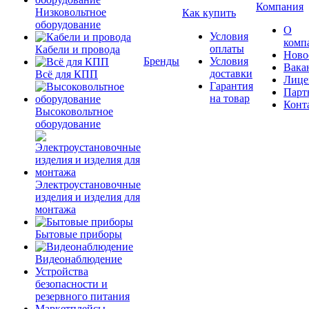
Компания
Низковольтное
Как купить
оборудование
О
Условия
комп
оплаты
Кабели и провода
Ново
Бренды
Условия
Вака
доставки
Всё для КПП
Лице
Гарантия
Парт
на товар
Конт
Высоковольтное
оборудование
Электроустановочные
изделия и изделия для
монтажа
Бытовые приборы
Видеонаблюдение
Устройства
безопасности и
резервного питания
Маркетплейсы