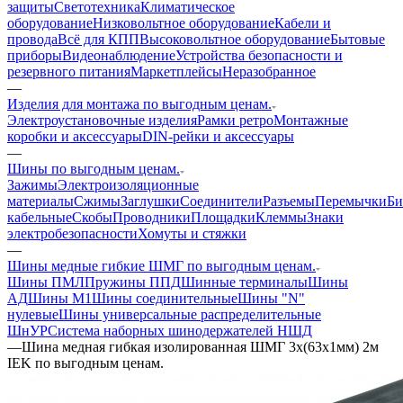
защиты
Светотехника
Климатическое
оборудование
Низковольтное оборудование
Кабели и
провода
Всё для КПП
Высоковольтное оборудование
Бытовые
приборы
Видеонаблюдение
Устройства безопасности и
резервного питания
Маркетплейсы
Неразобранное
—
Изделия для монтажа по выгодным ценам.
Электроустановочные изделия
Рамки ретро
Монтажные
коробки и аксессуары
DIN-рейки и аксессуары
—
Шины по выгодным ценам.
Зажимы
Электроизоляционные
материалы
Сжимы
Заглушки
Соединители
Разъемы
Перемычки
Би
кабельные
Скобы
Проводники
Площадки
Клеммы
Знаки
электробезопасности
Хомуты и стяжки
—
Шины медные гибкие ШМГ по выгодным ценам.
Шины ПМЛ
Пружины ППД
Шинные терминалы
Шины
АД
Шины М1
Шины соединительные
Шины "N"
нулевые
Шины универсальные распределительные
ШнУР
Система наборных шинодержателей НШД
—
Шина медная гибкая изолированная ШМГ 3x(63x1мм) 2м
IEK по выгодным ценам.