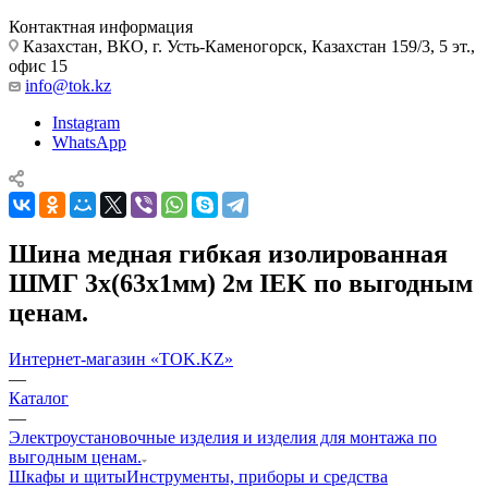
Контактная информация
Казахстан, ВКО, г. Усть-Каменогорск, Казахстан 159/3, 5 эт.,
офис 15
info@tok.kz
Instagram
WhatsApp
Шина медная гибкая изолированная
ШМГ 3x(63x1мм) 2м IEK по выгодным
ценам.
Интернет-магазин «TOK.KZ»
—
Каталог
—
Электроустановочные изделия и изделия для монтажа по
выгодным ценам.
Шкафы и щиты
Инструменты, приборы и средства