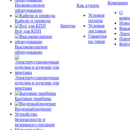
Компания
Низковольтное
Как купить
оборудование
О
Условия
комп
оплаты
Кабели и провода
Ново
Бренды
Условия
Вака
доставки
Всё для КПП
Лице
Гарантия
Парт
на товар
Конт
Высоковольтное
оборудование
Электроустановочные
изделия и изделия для
монтажа
Бытовые приборы
Видеонаблюдение
Устройства
безопасности и
резервного питания
Маркетплейсы