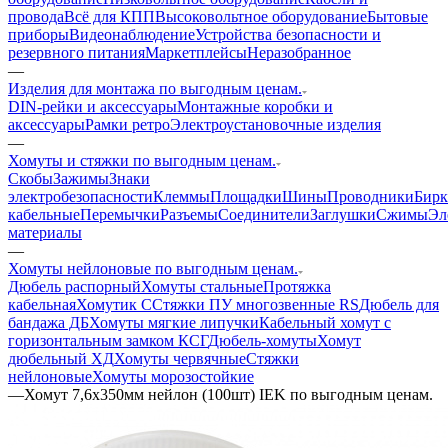
провода
Всё для КПП
Высоковольтное оборудование
Бытовые
приборы
Видеонаблюдение
Устройства безопасности и
резервного питания
Маркетплейсы
Неразобранное
—
Изделия для монтажа по выгодным ценам.
DIN-рейки и аксессуары
Монтажные коробки и
аксессуары
Рамки ретро
Электроустановочные изделия
—
Хомуты и стяжки по выгодным ценам.
Скобы
Зажимы
Знаки
электробезопасности
Клеммы
Площадки
Шины
Проводники
Бир
кабельные
Перемычки
Разъемы
Соединители
Заглушки
Сжимы
Эл
материалы
—
Хомуты нейлоновые по выгодным ценам.
Дюбель распорный
Хомуты стальные
Протяжка
кабельная
Хомутик С
Стяжки ПУ многозвенные RS
Дюбель для
бандажа ДБ
Хомуты мягкие липучки
Кабельный хомут с
горизонтальным замком КСГ
Дюбель-хомуты
Хомут
дюбельный ХД
Хомуты червячные
Стяжки
нейлоновые
Хомуты морозостойкие
—
Хомут 7,6х350мм нейлон (100шт) IEK по выгодным ценам.