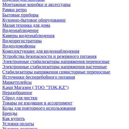
Монтажные коробки и аксессуары
Рамки ретро
Бытовые приборы
Кухонно-бытовое оборудование
Малая техника для дома
Видеонаблюдение
Камеры видеонаблюдения
Видеорегистраторы
Видеодомофоны
Комплектующее для видеонаблюдения
Устройства безопасности и резервного питания
Электронные стабилизаторы напряжения переносные
Электронные стабилизаторы напряжения настенные
Стабилизаторы напряжения симисторные переносные
Источники бесперебойного питания
Маркетплейсы
Kaspi Магазин ( ТОО "TOK.KZ")
Неразобранное
Сброд для чистки
Товары не входящие в ассортимент
Коды для повторного использования
Бренды
Как купить
Условия оплаты
Условия доставки