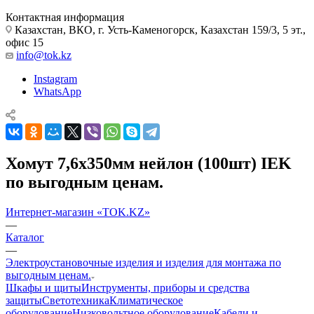
Контактная информация
Казахстан, ВКО, г. Усть-Каменогорск, Казахстан 159/3, 5 эт.,
офис 15
info@tok.kz
Instagram
WhatsApp
Хомут 7,6х350мм нейлон (100шт) IEK
по выгодным ценам.
Интернет-магазин «TOK.KZ»
—
Каталог
—
Электроустановочные изделия и изделия для монтажа по
выгодным ценам.
Шкафы и щиты
Инструменты, приборы и средства
защиты
Светотехника
Климатическое
оборудование
Низковольтное оборудование
Кабели и