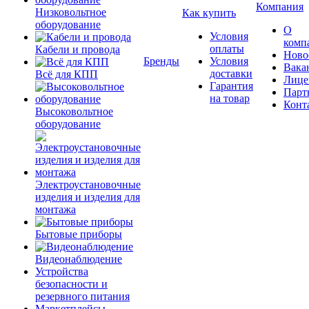
Компания
Низковольтное
Как купить
оборудование
О
Условия
комп
оплаты
Кабели и провода
Ново
Бренды
Условия
Вака
доставки
Всё для КПП
Лице
Гарантия
Парт
на товар
Конт
Высоковольтное
оборудование
Электроустановочные
изделия и изделия для
монтажа
Бытовые приборы
Видеонаблюдение
Устройства
безопасности и
резервного питания
Маркетплейсы