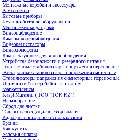
Монтажные коробки и аксессуары
Рамки ретро
Бытовые приборы
Кухонно-бытовое оборудование
Малая техника для дома
Видеонаблюдение
Камеры видеонаблюдения
Видеорегистраторы
Видеодомофоны
Комплектующее для видеонаблюдения
Устройства безопасности и резервного питания
Электронные стабилизаторы напряжения переносные
Электронные стабилизаторы напряжения настенные
Стабилизаторы напряжения симисторные переносные
Источники бесперебойного питания
Маркетплейсы
Kaspi Магазин ( ТОО "TOK.KZ")
Неразобранное
Сброд для чистки
Товары не входящие в ассортимент
Коды для повторного использования
Бренды
Как купить
Условия оплаты
Условия доставки