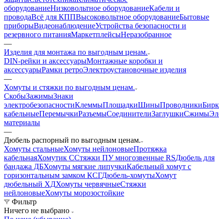
оборудование
Низковольтное оборудование
Кабели и
провода
Всё для КПП
Высоковольтное оборудование
Бытовые
приборы
Видеонаблюдение
Устройства безопасности и
резервного питания
Маркетплейсы
Неразобранное
—
Изделия для монтажа по выгодным ценам.
DIN-рейки и аксессуары
Монтажные коробки и
аксессуары
Рамки ретро
Электроустановочные изделия
—
Хомуты и стяжки по выгодным ценам.
Скобы
Зажимы
Знаки
электробезопасности
Клеммы
Площадки
Шины
Проводники
Бир
кабельные
Перемычки
Разъемы
Соединители
Заглушки
Сжимы
Эл
материалы
—
Дюбель распорный по выгодным ценам.
Хомуты стальные
Хомуты нейлоновые
Протяжка
кабельная
Хомутик С
Стяжки ПУ многозвенные RS
Дюбель для
бандажа ДБ
Хомуты мягкие липучки
Кабельный хомут с
горизонтальным замком КСГ
Дюбель-хомуты
Хомут
дюбельный ХД
Хомуты червячные
Стяжки
нейлоновые
Хомуты морозостойкие
Фильтр
Ничего не выбрано