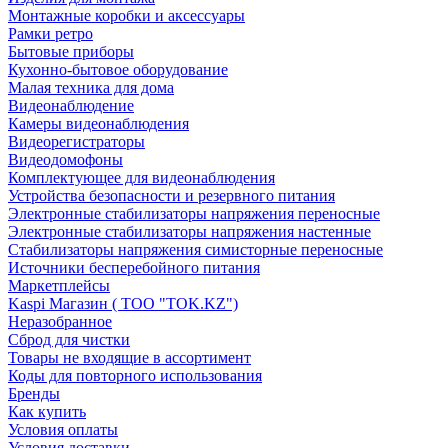
Монтажные коробки и аксессуары
Рамки ретро
Бытовые приборы
Кухонно-бытовое оборудование
Малая техника для дома
Видеонаблюдение
Камеры видеонаблюдения
Видеорегистраторы
Видеодомофоны
Комплектующее для видеонаблюдения
Устройства безопасности и резервного питания
Электронные стабилизаторы напряжения переносные
Электронные стабилизаторы напряжения настенные
Стабилизаторы напряжения симисторные переносные
Источники бесперебойного питания
Маркетплейсы
Kaspi Магазин ( ТОО "TOK.KZ")
Неразобранное
Сброд для чистки
Товары не входящие в ассортимент
Коды для повторного использования
Бренды
Как купить
Условия оплаты
Условия доставки