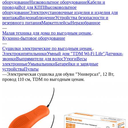
оборудование
Низковольтное оборудование
Кабели и
провода
Всё для КПП
Высоковольтное
оборудование
Электроустановочные изделия и изделия для
монтажа
Видеонаблюдение
Устройства безопасности и
резервного питания
Маркетплейсы
Неразобранное
—
Малая техника для дома по выгодным ценам.
Кухонно-бытовое оборудование
—
Сушилки электрические по выгодным ценам.
Электрокипятильники
Умный дом "TDM Wi-Fi Life"
Датчики-
звонки
Выпрямители для волос
Утюги
Весы
электронные
Умывальники
Батарейки и зарядные
устройства
Пульты
—
Электрическая сушилка для обуви "Универсал", 12 Вт,
провод 110 см, TDM по выгодным ценам.