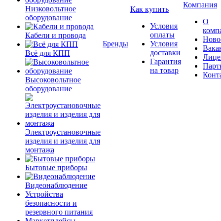
Компания
Низковольтное
Как купить
оборудование
О
Условия
комп
оплаты
Кабели и провода
Ново
Бренды
Условия
Вака
доставки
Всё для КПП
Лице
Гарантия
Парт
на товар
Конт
Высоковольтное
оборудование
Электроустановочные
изделия и изделия для
монтажа
Бытовые приборы
Видеонаблюдение
Устройства
безопасности и
резервного питания
Маркетплейсы