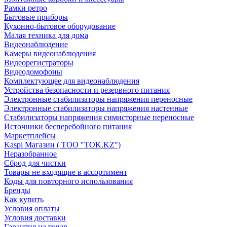
Рамки ретро
Бытовые приборы
Кухонно-бытовое оборудование
Малая техника для дома
Видеонаблюдение
Камеры видеонаблюдения
Видеорегистраторы
Видеодомофоны
Комплектующее для видеонаблюдения
Устройства безопасности и резервного питания
Электронные стабилизаторы напряжения переносные
Электронные стабилизаторы напряжения настенные
Стабилизаторы напряжения симисторные переносные
Источники бесперебойного питания
Маркетплейсы
Kaspi Магазин ( ТОО "TOK.KZ")
Неразобранное
Сброд для чистки
Товары не входящие в ассортимент
Коды для повторного использования
Бренды
Как купить
Условия оплаты
Условия доставки
Гарантия на товар