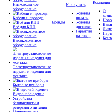
Компания
Низковольтное
Как купить
оборудование
О
Условия
комп
оплаты
Кабели и провода
Ново
Бренды
Условия
Вака
доставки
Всё для КПП
Лице
Гарантия
Парт
на товар
Конт
Высоковольтное
оборудование
Электроустановочные
изделия и изделия для
монтажа
Бытовые приборы
Видеонаблюдение
Устройства
безопасности и
резервного питания
Маркетплейсы