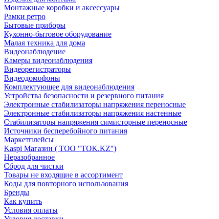
Монтажные коробки и аксессуары
Рамки ретро
Бытовые приборы
Кухонно-бытовое оборудование
Малая техника для дома
Видеонаблюдение
Камеры видеонаблюдения
Видеорегистраторы
Видеодомофоны
Комплектующее для видеонаблюдения
Устройства безопасности и резервного питания
Электронные стабилизаторы напряжения переносные
Электронные стабилизаторы напряжения настенные
Стабилизаторы напряжения симисторные переносные
Источники бесперебойного питания
Маркетплейсы
Kaspi Магазин ( ТОО "TOK.KZ")
Неразобранное
Сброд для чистки
Товары не входящие в ассортимент
Коды для повторного использования
Бренды
Как купить
Условия оплаты
Условия доставки