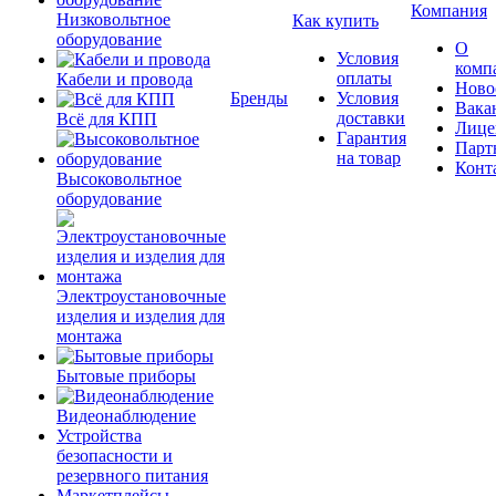
Компания
Низковольтное
Как купить
оборудование
О
Условия
комп
оплаты
Кабели и провода
Ново
Бренды
Условия
Вака
доставки
Всё для КПП
Лице
Гарантия
Парт
на товар
Конт
Высоковольтное
оборудование
Электроустановочные
изделия и изделия для
монтажа
Бытовые приборы
Видеонаблюдение
Устройства
безопасности и
резервного питания
Маркетплейсы