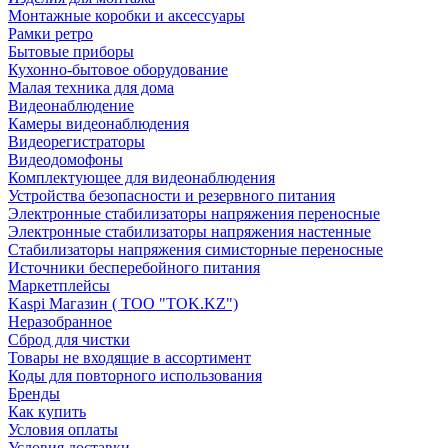
Монтажные коробки и аксессуары
Рамки ретро
Бытовые приборы
Кухонно-бытовое оборудование
Малая техника для дома
Видеонаблюдение
Камеры видеонаблюдения
Видеорегистраторы
Видеодомофоны
Комплектующее для видеонаблюдения
Устройства безопасности и резервного питания
Электронные стабилизаторы напряжения переносные
Электронные стабилизаторы напряжения настенные
Стабилизаторы напряжения симисторные переносные
Источники бесперебойного питания
Маркетплейсы
Kaspi Магазин ( ТОО "TOK.KZ")
Неразобранное
Сброд для чистки
Товары не входящие в ассортимент
Коды для повторного использования
Бренды
Как купить
Условия оплаты
Условия доставки