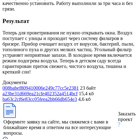
качественно установить. Работу выполнили за три часа и без
грязи.
Результат
Теперь для проветривания не нужно открывать окна. Воздух
поступает с улицы и проходит через систему фильтров в
бризере. Прибор очищает воздух от вирусов, бактерий, пыли,
тополиного пуха и других мелких частиц. Угольный фильтр
устраняет неприятные запахи. В холодное время включается
режим подогрева воздуха. Теперь в детском саду всегда
гарантирован приток свежего, чистого воздуха, тишина и
крепкий сон!
Документы
008babef809410006e249c77cc5e2381
23 байт
a23be31d669ea21cfe402352a4514bcf
15,4 кб
ba63c2cf6e83cc05feea2bb66db654e3
4,6 кб
Заказать
проект
Оформите заявку на сайте, мы свяжемся с вами в
ближайшее время и ответим на все интересующие
вопросы.