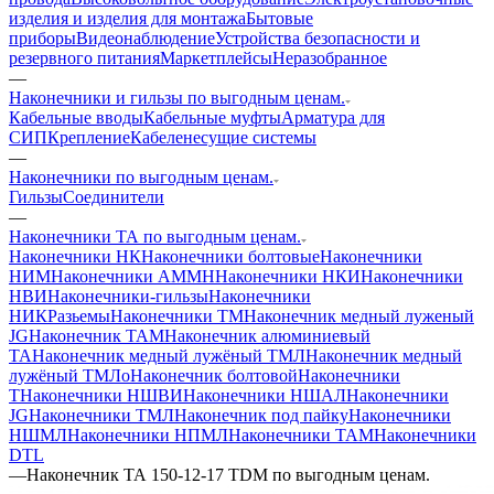
изделия и изделия для монтажа
Бытовые
приборы
Видеонаблюдение
Устройства безопасности и
резервного питания
Маркетплейсы
Неразобранное
—
Наконечники и гильзы по выгодным ценам.
Кабельные вводы
Кабельные муфты
Арматура для
СИП
Крепление
Кабеленесущие системы
—
Наконечники по выгодным ценам.
Гильзы
Соединители
—
Наконечники ТА по выгодным ценам.
Наконечники НК
Наконечники болтовые
Наконечники
НИМ
Наконечники АММН
Наконечники НКИ
Наконечники
НВИ
Наконечники-гильзы
Наконечники
НИК
Разьемы
Наконечники ТМ
Наконечник медный луженый
JG
Наконечник ТАМ
Наконечник алюминиевый
ТА
Наконечник медный лужёный ТМЛ
Наконечник медный
лужёный ТМЛо
Наконечник болтовой
Наконечники
Т
Наконечники НШВИ
Наконечники НШАЛ
Наконечники
JG
Наконечники ТМЛ
Наконечник под пайку
Наконечники
НШМЛ
Наконечники НПМЛ
Наконечники ТАМ
Наконечники
DTL
—
Наконечник ТА 150-12-17 TDM по выгодным ценам.