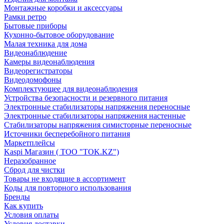
Монтажные коробки и аксессуары
Рамки ретро
Бытовые приборы
Кухонно-бытовое оборудование
Малая техника для дома
Видеонаблюдение
Камеры видеонаблюдения
Видеорегистраторы
Видеодомофоны
Комплектующее для видеонаблюдения
Устройства безопасности и резервного питания
Электронные стабилизаторы напряжения переносные
Электронные стабилизаторы напряжения настенные
Стабилизаторы напряжения симисторные переносные
Источники бесперебойного питания
Маркетплейсы
Kaspi Магазин ( ТОО "TOK.KZ")
Неразобранное
Сброд для чистки
Товары не входящие в ассортимент
Коды для повторного использования
Бренды
Как купить
Условия оплаты
Условия доставки