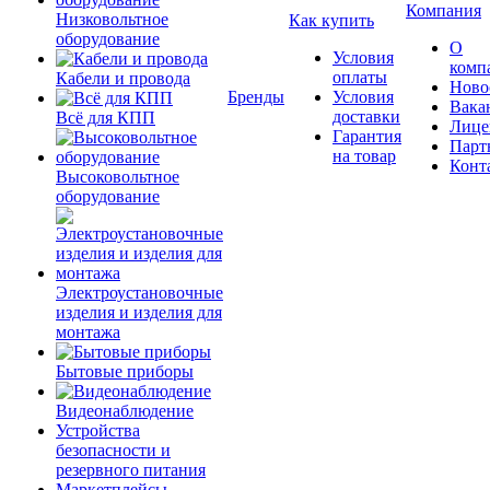
Компания
Низковольтное
Как купить
оборудование
О
Условия
комп
оплаты
Кабели и провода
Ново
Бренды
Условия
Вака
доставки
Всё для КПП
Лице
Гарантия
Парт
на товар
Конт
Высоковольтное
оборудование
Электроустановочные
изделия и изделия для
монтажа
Бытовые приборы
Видеонаблюдение
Устройства
безопасности и
резервного питания
Маркетплейсы