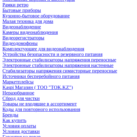
Рамки ретро
Бытовые приборы
Кухонно-бытовое оборудование
Малая техника для дома
Видеонаблюдение
Камеры видеонаблюдения
Видеорегистраторы
Видеодомофоны
Комплектующее для видеонаблюдения
Устройства безопасности и резервного питания
Электронные стабилизаторы напряжения переносные
Электронные стабилизаторы напряжения настенные
Стабилизаторы напряжения симисторные переносные
Источники бесперебойного питания
Маркетплейсы
Kaspi Магазин ( ТОО "TOK.KZ")
Неразобранное
Сброд для чистки
Товары не входящие в ассортимент
Коды для повторного использования
Бренды
Как купить
Условия оплаты
Условия доставки
Гарантия на товар