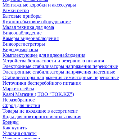
Монтажные коробки и аксессуары
Рамки ретро
Бытовые приборы
Кухонно-бытовое оборудование
Малая техника для дома
Видеонаблюдение
Камеры видеонаблюдения
Видеорегистраторы
Видеодомофоны
Комплектующее для видеонаблюдения
Устройства безопасности и резервного питания
Электронные стабилизаторы напряжения переносные
Электронные стабилизаторы напряжения настенные
Стабилизаторы напряжения симисторные переносные
Источники бесперебойного питания
Маркетплейсы
Kaspi Магазин ( ТОО "TOK.KZ")
Неразобранное
Сброд для чистки
Товары не входящие в ассортимент
Коды для повторного использования
Бренды
Как купить
Условия оплаты
Условия доставки