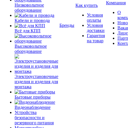
Компания
Низковольтное
Как купить
оборудование
О
Условия
комп
оплаты
Кабели и провода
Ново
Бренды
Условия
Вака
доставки
Всё для КПП
Лице
Гарантия
Парт
на товар
Конт
Высоковольтное
оборудование
Электроустановочные
изделия и изделия для
монтажа
Бытовые приборы
Видеонаблюдение
Устройства
безопасности и
резервного питания
Маркетплейсы