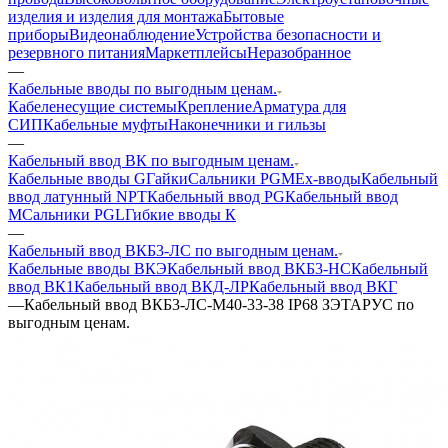
изделия и изделия для монтажа
Бытовые
приборы
Видеонаблюдение
Устройства безопасности и
резервного питания
Маркетплейсы
Неразобранное
—
Кабельные вводы по выгодным ценам.
Кабеленесущие системы
Крепление
Арматура для
СИП
Кабельные муфты
Наконечники и гильзы
—
Кабельный ввод ВК по выгодным ценам.
Кабельные вводы G
Гайки
Сальники PGM
Ех-вводы
Кабельный
ввод латунный NPT
Кабельный ввод PG
Кабельный ввод
М
Сальники PGL
Гибкие вводы К
—
Кабельный ввод ВКБ3-ЛС по выгодным ценам.
Кабельные вводы ВКЭ
Кабельный ввод ВКБ3-НС
Кабельный
ввод ВК1
Кабельный ввод ВКД-ЛР
Кабельный ввод ВКГ
—
Кабельный ввод ВКБ3-ЛС-M40-33-38 IP68 ЗЭТАРУС по
выгодным ценам.