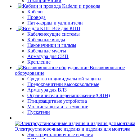
Токоприемники
Кабели и провода
Кабели
Провода
Патч-корды и удлинители
Всё для КПП
Кабеленесущие системы
Кабельные вводы
Наконечники и гильзы
Кабельные муфты
Арматура для СИП
Крепление
Высоковольтное
оборудование
Средства индивидуальной защиты
Предохранители высоковольтные
Арматура для ВЛЗ
Ограничители перенапряжений(ОПН)
Птицезащитные устройства
Молниезащита и заземление
Пускатели
Электроустановочные изделия и изделия для монтажа
Электроустановочные изделия