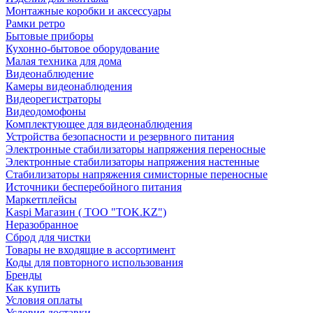
Монтажные коробки и аксессуары
Рамки ретро
Бытовые приборы
Кухонно-бытовое оборудование
Малая техника для дома
Видеонаблюдение
Камеры видеонаблюдения
Видеорегистраторы
Видеодомофоны
Комплектующее для видеонаблюдения
Устройства безопасности и резервного питания
Электронные стабилизаторы напряжения переносные
Электронные стабилизаторы напряжения настенные
Стабилизаторы напряжения симисторные переносные
Источники бесперебойного питания
Маркетплейсы
Kaspi Магазин ( ТОО "TOK.KZ")
Неразобранное
Сброд для чистки
Товары не входящие в ассортимент
Коды для повторного использования
Бренды
Как купить
Условия оплаты
Условия доставки