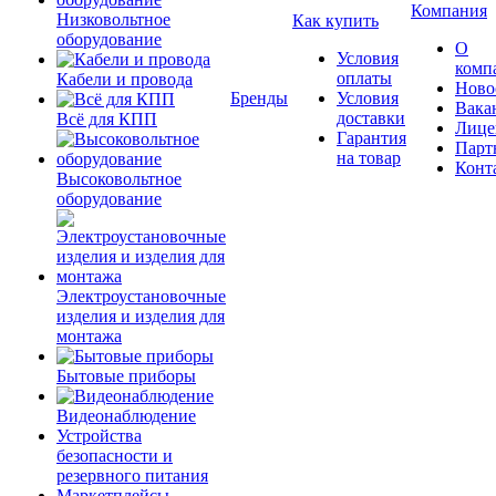
Компания
Низковольтное
Как купить
оборудование
О
Условия
комп
оплаты
Кабели и провода
Ново
Бренды
Условия
Вака
доставки
Всё для КПП
Лице
Гарантия
Парт
на товар
Конт
Высоковольтное
оборудование
Электроустановочные
изделия и изделия для
монтажа
Бытовые приборы
Видеонаблюдение
Устройства
безопасности и
резервного питания
Маркетплейсы