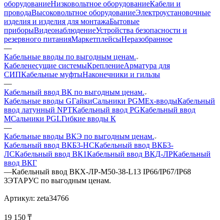
оборудование
Низковольтное оборудование
Кабели и
провода
Высоковольтное оборудование
Электроустановочные
изделия и изделия для монтажа
Бытовые
приборы
Видеонаблюдение
Устройства безопасности и
резервного питания
Маркетплейсы
Неразобранное
—
Кабельные вводы по выгодным ценам.
Кабеленесущие системы
Крепление
Арматура для
СИП
Кабельные муфты
Наконечники и гильзы
—
Кабельный ввод ВК по выгодным ценам.
Кабельные вводы G
Гайки
Сальники PGM
Ех-вводы
Кабельный
ввод латунный NPT
Кабельный ввод PG
Кабельный ввод
М
Сальники PGL
Гибкие вводы К
—
Кабельные вводы ВКЭ по выгодным ценам.
Кабельный ввод ВКБ3-НС
Кабельный ввод ВКБ3-
ЛС
Кабельный ввод ВК1
Кабельный ввод ВКД-ЛР
Кабельный
ввод ВКГ
—
Кабельный ввод ВКХ-ЛР-М50-38-L13 IP66/IP67/IP68
ЗЭТАРУС по выгодным ценам.
Артикул:
zeta34766
19 150
₸