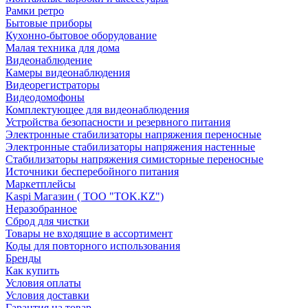
Рамки ретро
Бытовые приборы
Кухонно-бытовое оборудование
Малая техника для дома
Видеонаблюдение
Камеры видеонаблюдения
Видеорегистраторы
Видеодомофоны
Комплектующее для видеонаблюдения
Устройства безопасности и резервного питания
Электронные стабилизаторы напряжения переносные
Электронные стабилизаторы напряжения настенные
Стабилизаторы напряжения симисторные переносные
Источники бесперебойного питания
Маркетплейсы
Kaspi Магазин ( ТОО "TOK.KZ")
Неразобранное
Сброд для чистки
Товары не входящие в ассортимент
Коды для повторного использования
Бренды
Как купить
Условия оплаты
Условия доставки
Гарантия на товар