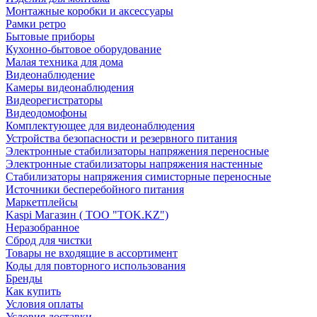
Монтажные коробки и аксессуары
Рамки ретро
Бытовые приборы
Кухонно-бытовое оборудование
Малая техника для дома
Видеонаблюдение
Камеры видеонаблюдения
Видеорегистраторы
Видеодомофоны
Комплектующее для видеонаблюдения
Устройства безопасности и резервного питания
Электронные стабилизаторы напряжения переносные
Электронные стабилизаторы напряжения настенные
Стабилизаторы напряжения симисторные переносные
Источники бесперебойного питания
Маркетплейсы
Kaspi Магазин ( ТОО "TOK.KZ")
Неразобранное
Сброд для чистки
Товары не входящие в ассортимент
Коды для повторного использования
Бренды
Как купить
Условия оплаты
Условия доставки