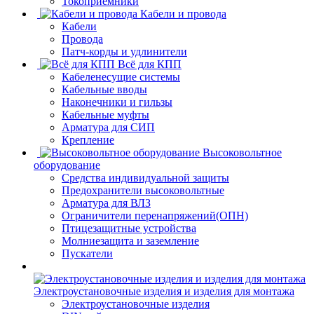
Токоприемники
Кабели и провода
Кабели
Провода
Патч-корды и удлинители
Всё для КПП
Кабеленесущие системы
Кабельные вводы
Наконечники и гильзы
Кабельные муфты
Арматура для СИП
Крепление
Высоковольтное
оборудование
Средства индивидуальной защиты
Предохранители высоковольтные
Арматура для ВЛЗ
Ограничители перенапряжений(ОПН)
Птицезащитные устройства
Молниезащита и заземление
Пускатели
Электроустановочные изделия и изделия для монтажа
Электроустановочные изделия