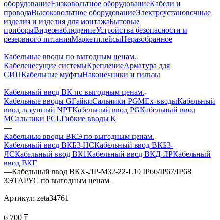
оборудование
Низковольтное оборудование
Кабели и
провода
Высоковольтное оборудование
Электроустановочные
изделия и изделия для монтажа
Бытовые
приборы
Видеонаблюдение
Устройства безопасности и
резервного питания
Маркетплейсы
Неразобранное
—
Кабельные вводы по выгодным ценам.
Кабеленесущие системы
Крепление
Арматура для
СИП
Кабельные муфты
Наконечники и гильзы
—
Кабельный ввод ВК по выгодным ценам.
Кабельные вводы G
Гайки
Сальники PGM
Ех-вводы
Кабельный
ввод латунный NPT
Кабельный ввод PG
Кабельный ввод
М
Сальники PGL
Гибкие вводы К
—
Кабельные вводы ВКЭ по выгодным ценам.
Кабельный ввод ВКБ3-НС
Кабельный ввод ВКБ3-
ЛС
Кабельный ввод ВК1
Кабельный ввод ВКД-ЛР
Кабельный
ввод ВКГ
—
Кабельный ввод ВКХ-ЛР-М32-22-L10 IP66/IP67/IP68
ЗЭТАРУС по выгодным ценам.
Артикул:
zeta34761
6 700
₸