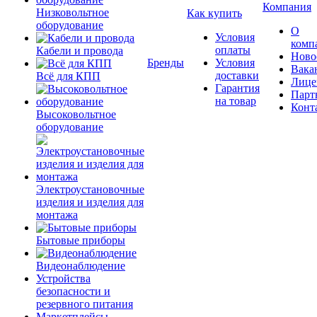
Компания
Низковольтное
Как купить
оборудование
О
Условия
комп
оплаты
Кабели и провода
Ново
Бренды
Условия
Вака
доставки
Всё для КПП
Лице
Гарантия
Парт
на товар
Конт
Высоковольтное
оборудование
Электроустановочные
изделия и изделия для
монтажа
Бытовые приборы
Видеонаблюдение
Устройства
безопасности и
резервного питания
Маркетплейсы