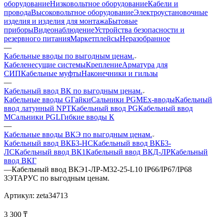
оборудование
Низковольтное оборудование
Кабели и
провода
Высоковольтное оборудование
Электроустановочные
изделия и изделия для монтажа
Бытовые
приборы
Видеонаблюдение
Устройства безопасности и
резервного питания
Маркетплейсы
Неразобранное
—
Кабельные вводы по выгодным ценам.
Кабеленесущие системы
Крепление
Арматура для
СИП
Кабельные муфты
Наконечники и гильзы
—
Кабельный ввод ВК по выгодным ценам.
Кабельные вводы G
Гайки
Сальники PGM
Ех-вводы
Кабельный
ввод латунный NPT
Кабельный ввод PG
Кабельный ввод
М
Сальники PGL
Гибкие вводы К
—
Кабельные вводы ВКЭ по выгодным ценам.
Кабельный ввод ВКБ3-НС
Кабельный ввод ВКБ3-
ЛС
Кабельный ввод ВК1
Кабельный ввод ВКД-ЛР
Кабельный
ввод ВКГ
—
Кабельный ввод ВКЭ1-ЛР-М32-25-L10 IP66/IP67/IP68
ЗЭТАРУС по выгодным ценам.
Артикул:
zeta34713
3 300
₸