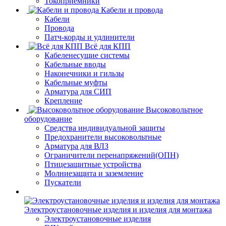
Токоприемники
Кабели и провода
Кабели
Провода
Патч-корды и удлинители
Всё для КПП
Кабеленесущие системы
Кабельные вводы
Наконечники и гильзы
Кабельные муфты
Арматура для СИП
Крепление
Высоковольтное
оборудование
Средства индивидуальной защиты
Предохранители высоковольтные
Арматура для ВЛЗ
Ограничители перенапряжений(ОПН)
Птицезащитные устройства
Молниезащита и заземление
Пускатели
Электроустановочные изделия и изделия для монтажа
Электроустановочные изделия