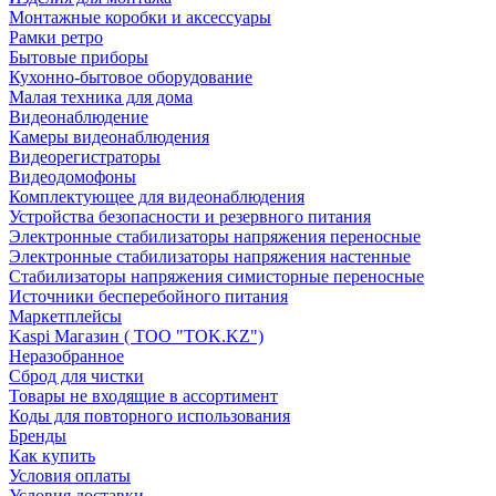
Монтажные коробки и аксессуары
Рамки ретро
Бытовые приборы
Кухонно-бытовое оборудование
Малая техника для дома
Видеонаблюдение
Камеры видеонаблюдения
Видеорегистраторы
Видеодомофоны
Комплектующее для видеонаблюдения
Устройства безопасности и резервного питания
Электронные стабилизаторы напряжения переносные
Электронные стабилизаторы напряжения настенные
Стабилизаторы напряжения симисторные переносные
Источники бесперебойного питания
Маркетплейсы
Kaspi Магазин ( ТОО "TOK.KZ")
Неразобранное
Сброд для чистки
Товары не входящие в ассортимент
Коды для повторного использования
Бренды
Как купить
Условия оплаты
Условия доставки