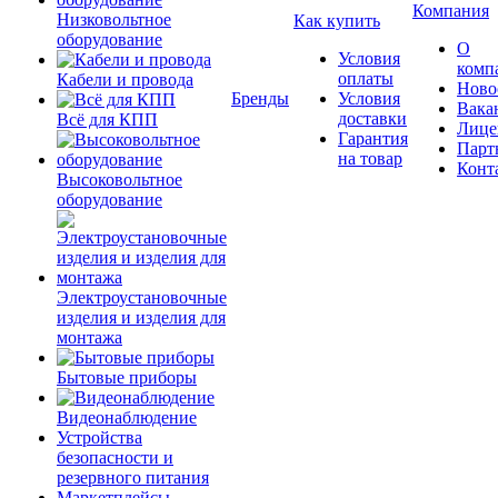
Компания
Низковольтное
Как купить
оборудование
О
Условия
комп
оплаты
Кабели и провода
Ново
Бренды
Условия
Вака
доставки
Всё для КПП
Лице
Гарантия
Парт
на товар
Конт
Высоковольтное
оборудование
Электроустановочные
изделия и изделия для
монтажа
Бытовые приборы
Видеонаблюдение
Устройства
безопасности и
резервного питания
Маркетплейсы