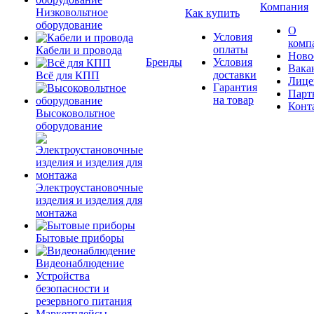
Компания
Низковольтное
Как купить
оборудование
О
Условия
комп
оплаты
Кабели и провода
Ново
Бренды
Условия
Вака
доставки
Всё для КПП
Лице
Гарантия
Парт
на товар
Конт
Высоковольтное
оборудование
Электроустановочные
изделия и изделия для
монтажа
Бытовые приборы
Видеонаблюдение
Устройства
безопасности и
резервного питания
Маркетплейсы