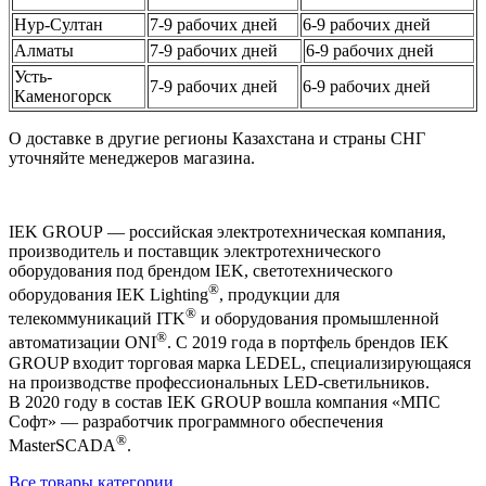
Нур-Султан
7-9 рабочих дней
6-9 рабочих дней
Алматы
7-9 рабочих дней
6-9 рабочих дней
Усть-
7-9 рабочих дней
6-9 рабочих дней
Каменогорск
О доставке в другие регионы Казахстана и страны СНГ
уточняйте менеджеров магазина.
IEK GROUP — российская электротехническая компания,
производитель и поставщик электротехнического
оборудования под брендом IEK, светотехнического
®
оборудования IEK Lighting
, продукции для
®
телекоммуникаций ITK
и оборудования промышленной
®
автоматизации ONI
. С 2019 года в портфель брендов IEK
GROUP входит торговая марка LEDEL, специализирующаяся
на производстве профессиональных LED-светильников.
В 2020 году в состав IEK GROUP вошла компания «МПС
Софт» — разработчик программного обеспечения
®
MasterSCADA
.
Все товары категории