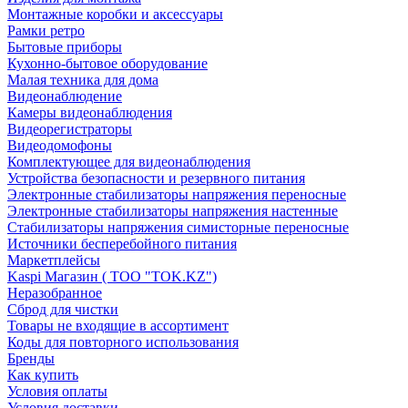
Монтажные коробки и аксессуары
Рамки ретро
Бытовые приборы
Кухонно-бытовое оборудование
Малая техника для дома
Видеонаблюдение
Камеры видеонаблюдения
Видеорегистраторы
Видеодомофоны
Комплектующее для видеонаблюдения
Устройства безопасности и резервного питания
Электронные стабилизаторы напряжения переносные
Электронные стабилизаторы напряжения настенные
Стабилизаторы напряжения симисторные переносные
Источники бесперебойного питания
Маркетплейсы
Kaspi Магазин ( ТОО "TOK.KZ")
Неразобранное
Сброд для чистки
Товары не входящие в ассортимент
Коды для повторного использования
Бренды
Как купить
Условия оплаты
Условия доставки