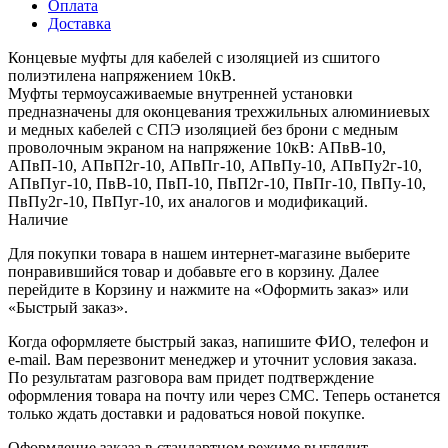
Оплата
Доставка
Концевые муфты для кабелей с изоляцией из сшитого
полиэтилена напряжением 10кВ.
Муфты термоусаживаемые внутренней установки
предназначены для оконцевания трехжильных алюминиевых
и медных кабелей с СПЭ изоляцией без брони с медным
проволочным экраном на напряжение 10кВ: АПвВ-10,
АПвП-10, АПвП2г-10, АПвПг-10, АПвПу-10, АПвПу2г-10,
АПвПуг-10, ПвВ-10, ПвП-10, ПвП2г-10, ПвПг-10, ПвПу-10,
ПвПу2г-10, ПвПуг-10, их аналогов и модификаций.
Наличие
Для покупки товара в нашем интернет-магазине выберите
понравившийся товар и добавьте его в корзину. Далее
перейдите в Корзину и нажмите на «Оформить заказ» или
«Быстрый заказ».
Когда оформляете быстрый заказ, напишите ФИО, телефон и
e-mail. Вам перезвонит менеджер и уточнит условия заказа.
По результатам разговора вам придет подтверждение
оформления товара на почту или через СМС. Теперь останется
только ждать доставки и радоваться новой покупке.
Оформление заказа в стандартном режиме выглядит