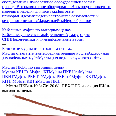
оборудование
Низковольтное оборудование
Кабели и
провода
Высоковольтное оборудование
Электроустановочные
изделия и изделия для монтажа
Бытовые
приборы
Видеонаблюдение
Устройства безопасности и
резервного питания
Маркетплейсы
Неразобранное
—
Кабельные муфты по выгодным ценам.
Кабеленесущие системы
Крепление
Арматура для
СИП
Наконечники и гильзы
Кабельные вводы
—
Концевые муфты по выгодным ценам.
Муфты ответвительные
Соединительные муфты
Аксессуары
для кабельных муфт
Муфты для водопогружного кабеля
—
Муфты ПКВТ по выгодным ценам.
Муфты КВНТп
Муфты КТ
Муфты ПКВНтп
Муфты
ПКНТ
Муфты РКНТпб
Муфты РКВТпб
Муфты ККТ
Муфты
КНТп
Муфты КВТп
Муфты ПКТп
—
Муфта ПКВтп-10 3х70/120 б/н ПВХ/СПЭ изоляция IEK по
выгодным ценам.