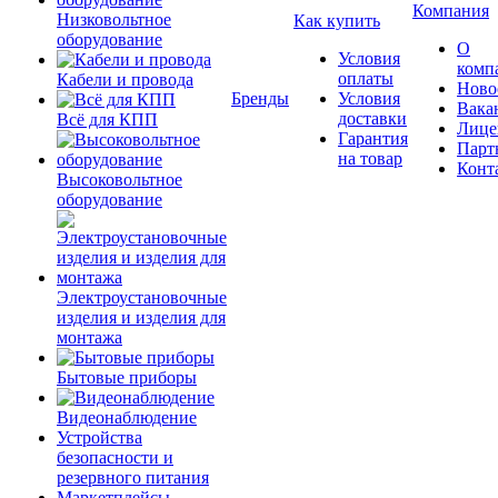
Компания
Низковольтное
Как купить
оборудование
О
Условия
комп
оплаты
Кабели и провода
Ново
Бренды
Условия
Вака
доставки
Всё для КПП
Лице
Гарантия
Парт
на товар
Конт
Высоковольтное
оборудование
Электроустановочные
изделия и изделия для
монтажа
Бытовые приборы
Видеонаблюдение
Устройства
безопасности и
резервного питания
Маркетплейсы