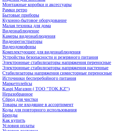
Монтажные коробки и аксессуары
Рамки ретро
Бытовые приборы
Кухонно-бытовое оборудование
Малая техника для дома
Видеонаблюдение
Камеры видеонаблюдения
Видеорегистраторы
Видеодомофоны
Комплектующее для видеонаблюдения
Устройства безопасности и резервного питания
Электронные стабилизаторы напряжения переносные
Электронные стабилизаторы напряжения настенные
Стабилизаторы напряжения симисторные переносные
Источники бесперебойного питания
Маркетплейсы
Kaspi Магазин ( ТОО "TOK.KZ")
Неразобранное
Сброд для чистки
Товары не входящие в ассортимент
Коды для повторного использования
Бренды
Как купить
Условия оплаты
Условия доставки