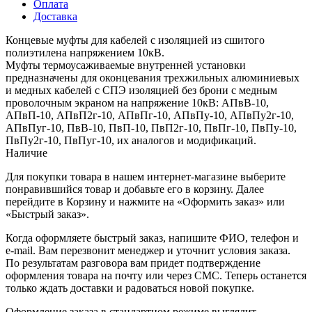
Оплата
Доставка
Концевые муфты для кабелей с изоляцией из сшитого
полиэтилена напряжением 10кВ.
Муфты термоусаживаемые внутренней установки
предназначены для оконцевания трехжильных алюминиевых
и медных кабелей с СПЭ изоляцией без брони с медным
проволочным экраном на напряжение 10кВ: АПвВ-10,
АПвП-10, АПвП2г-10, АПвПг-10, АПвПу-10, АПвПу2г-10,
АПвПуг-10, ПвВ-10, ПвП-10, ПвП2г-10, ПвПг-10, ПвПу-10,
ПвПу2г-10, ПвПуг-10, их аналогов и модификаций.
Наличие
Для покупки товара в нашем интернет-магазине выберите
понравившийся товар и добавьте его в корзину. Далее
перейдите в Корзину и нажмите на «Оформить заказ» или
«Быстрый заказ».
Когда оформляете быстрый заказ, напишите ФИО, телефон и
e-mail. Вам перезвонит менеджер и уточнит условия заказа.
По результатам разговора вам придет подтверждение
оформления товара на почту или через СМС. Теперь останется
только ждать доставки и радоваться новой покупке.
Оформление заказа в стандартном режиме выглядит