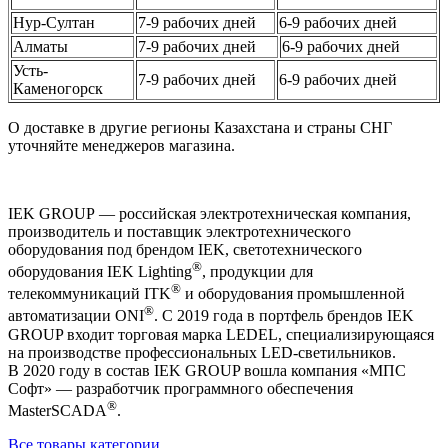
Нур-Султан
7-9 рабочих дней
6-9 рабочих дней
Алматы
7-9 рабочих дней
6-9 рабочих дней
Усть-
7-9 рабочих дней
6-9 рабочих дней
Каменогорск
О доставке в другие регионы Казахстана и страны СНГ
уточняйте менеджеров магазина.
IEK GROUP — российская электротехническая компания,
производитель и поставщик электротехнического
оборудования под брендом IEK, светотехнического
®
оборудования IEK Lighting
, продукции для
®
телекоммуникаций ITK
и оборудования промышленной
®
автоматизации ONI
. С 2019 года в портфель брендов IEK
GROUP входит торговая марка LEDEL, специализирующаяся
на производстве профессиональных LED-светильников.
В 2020 году в состав IEK GROUP вошла компания «МПС
Софт» — разработчик программного обеспечения
®
MasterSCADA
.
Все товары категории