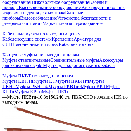
оборудование
Низковольтное оборудование
Кабели и
провода
Высоковольтное оборудование
Электроустановочные
изделия и изделия для монтажа
Бытовые
приборы
Видеонаблюдение
Устройства безопасности и
резервного питания
Маркетплейсы
Неразобранное
—
Кабельные муфты по выгодным ценам.
Кабеленесущие системы
Крепление
Арматура для
СИП
Наконечники и гильзы
Кабельные вводы
—
Концевые муфты по выгодным ценам.
Муфты ответвительные
Соединительные муфты
Аксессуары
для кабельных муфт
Муфты для водопогружного кабеля
—
Муфты ПКВТ по выгодным ценам.
Муфты КВНТп
Муфты КТ
Муфты ПКВНтп
Муфты
ПКНТ
Муфты РКНТпб
Муфты РКВТпб
Муфты ККТ
Муфты
КНТп
Муфты КВТп
Муфты ПКТп
—
Муфта ПКВтп-10 3х150/240 с/н ПВХ/СПЭ изоляция IEK по
выгодным ценам.