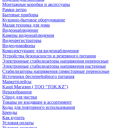
Монтажные коробки и аксессуары
Рамки ретро
Бытовые приборы
Кухонно-бытовое оборудование
Малая техника для дома
Видеонаблюдение
Камеры видеонаблюдения
Видеорегистраторы
Видеодомофоны
Комплектующее для видеонаблюдения
Устройства безопасности и резервного питания
Электронные стабилизаторы напряжения переносные
Электронные стабилизаторы напряжения настенные
Стабилизаторы напряжения симисторные переносные
Источники бесперебойного питания
Маркетплейсы
Kaspi Магазин ( ТОО "TOK.KZ")
Неразобранное
Сброд для чистки
Товары не входящие в ассортимент
Коды для повторного использования
Бренды
Как купить
Условия оплаты
Условия доставки