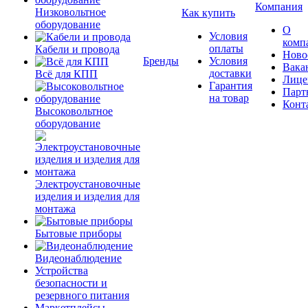
Компания
Низковольтное
Как купить
оборудование
О
Условия
комп
оплаты
Кабели и провода
Ново
Бренды
Условия
Вака
доставки
Всё для КПП
Лице
Гарантия
Парт
на товар
Конт
Высоковольтное
оборудование
Электроустановочные
изделия и изделия для
монтажа
Бытовые приборы
Видеонаблюдение
Устройства
безопасности и
резервного питания
Маркетплейсы