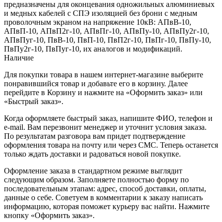
предназначены для оконцевания одножильных алюминиевых
и медных кабелей с СПЭ изоляцией без брони с медным
проволочным экраном на напряжение 10кВ: АПвВ-10,
АПвП-10, АПвП2г-10, АПвПг-10, АПвПу-10, АПвПу2г-10,
АПвПуг-10, ПвВ-10, ПвП-10, ПвП2г-10, ПвПг-10, ПвПу-10,
ПвПу2г-10, ПвПуг-10, их аналогов и модификаций.
Наличие
Для покупки товара в нашем интернет-магазине выберите
понравившийся товар и добавьте его в корзину. Далее
перейдите в Корзину и нажмите на «Оформить заказ» или
«Быстрый заказ».
Когда оформляете быстрый заказ, напишите ФИО, телефон и
e-mail. Вам перезвонит менеджер и уточнит условия заказа.
По результатам разговора вам придет подтверждение
оформления товара на почту или через СМС. Теперь останется
только ждать доставки и радоваться новой покупке.
Оформление заказа в стандартном режиме выглядит
следующим образом. Заполняете полностью форму по
последовательным этапам: адрес, способ доставки, оплаты,
данные о себе. Советуем в комментарии к заказу написать
информацию, которая поможет курьеру вас найти. Нажмите
кнопку «Оформить заказ».