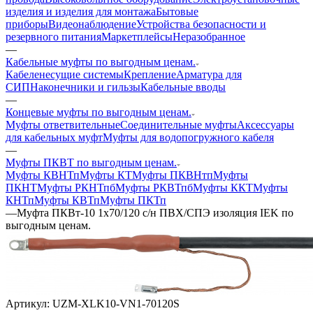
изделия и изделия для монтажа
Бытовые
приборы
Видеонаблюдение
Устройства безопасности и
резервного питания
Маркетплейсы
Неразобранное
—
Кабельные муфты по выгодным ценам.
Кабеленесущие системы
Крепление
Арматура для
СИП
Наконечники и гильзы
Кабельные вводы
—
Концевые муфты по выгодным ценам.
Муфты ответвительные
Соединительные муфты
Аксессуары
для кабельных муфт
Муфты для водопогружного кабеля
—
Муфты ПКВТ по выгодным ценам.
Муфты КВНТп
Муфты КТ
Муфты ПКВНтп
Муфты
ПКНТ
Муфты РКНТпб
Муфты РКВТпб
Муфты ККТ
Муфты
КНТп
Муфты КВТп
Муфты ПКТп
—
Муфта ПКВт-10 1х70/120 с/н ПВХ/СПЭ изоляция IEK по
выгодным ценам.
Артикул:
UZM-XLK10-VN1-70120S