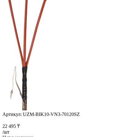
Артикул:
UZM-BIK10-VN3-70120SZ
22 495
₸
/шт