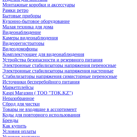
Монтажные коробки и аксессуары
Рамки ретро
Бытовые приборы
Кухонно-бытовое оборудование
Малая техника для дома
Видеонаблюдение
Камеры видеонаблюдения
Видеорегистраторы
Видеодомофоны
Комплектующее для видеонаблюдения
Устройства безопасности и резервного питания
Электронные стабилизаторы напряжения переносные
Электронные стабилизаторы напряжения настенные
Стабилизаторы напряжения симисторные переносные
Источники бесперебойного питания
Маркетплейсы
Kaspi Магазин ( ТОО "TOK.KZ")
Неразобранное
Сброд для чистки
Товары не входящие в ассортимент
Коды для повторного использования
Бренды
Как купить
Условия оплаты
Условия доставки