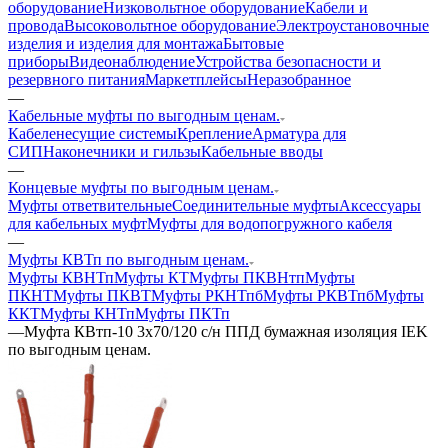
оборудование
Низковольтное оборудование
Кабели и
провода
Высоковольтное оборудование
Электроустановочные
изделия и изделия для монтажа
Бытовые
приборы
Видеонаблюдение
Устройства безопасности и
резервного питания
Маркетплейсы
Неразобранное
—
Кабельные муфты по выгодным ценам.
Кабеленесущие системы
Крепление
Арматура для
СИП
Наконечники и гильзы
Кабельные вводы
—
Концевые муфты по выгодным ценам.
Муфты ответвительные
Соединительные муфты
Аксессуары
для кабельных муфт
Муфты для водопогружного кабеля
—
Муфты КВТп по выгодным ценам.
Муфты КВНТп
Муфты КТ
Муфты ПКВНтп
Муфты
ПКНТ
Муфты ПКВТ
Муфты РКНТпб
Муфты РКВТпб
Муфты
ККТ
Муфты КНТп
Муфты ПКТп
—
Муфта КВтп-10 3х70/120 с/н ППД бумажная изоляция IEK
по выгодным ценам.