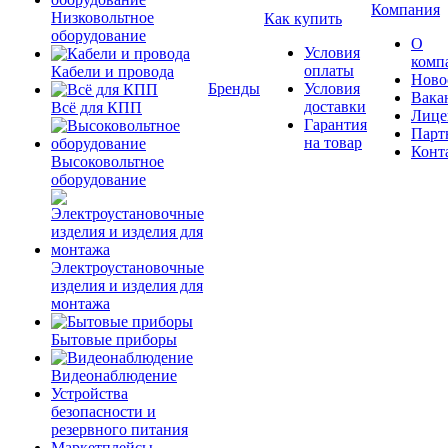
Компания
Низковольтное
Как купить
оборудование
О
Условия
комп
оплаты
Кабели и провода
Ново
Бренды
Условия
Вака
доставки
Всё для КПП
Лице
Гарантия
Парт
на товар
Конт
Высоковольтное
оборудование
Электроустановочные
изделия и изделия для
монтажа
Бытовые приборы
Видеонаблюдение
Устройства
безопасности и
резервного питания
Маркетплейсы