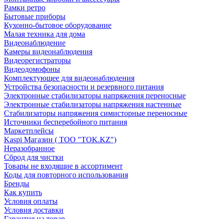
Рамки ретро
Бытовые приборы
Кухонно-бытовое оборудование
Малая техника для дома
Видеонаблюдение
Камеры видеонаблюдения
Видеорегистраторы
Видеодомофоны
Комплектующее для видеонаблюдения
Устройства безопасности и резервного питания
Электронные стабилизаторы напряжения переносные
Электронные стабилизаторы напряжения настенные
Стабилизаторы напряжения симисторные переносные
Источники бесперебойного питания
Маркетплейсы
Kaspi Магазин ( ТОО "TOK.KZ")
Неразобранное
Сброд для чистки
Товары не входящие в ассортимент
Коды для повторного использования
Бренды
Как купить
Условия оплаты
Условия доставки
Гарантия на товар