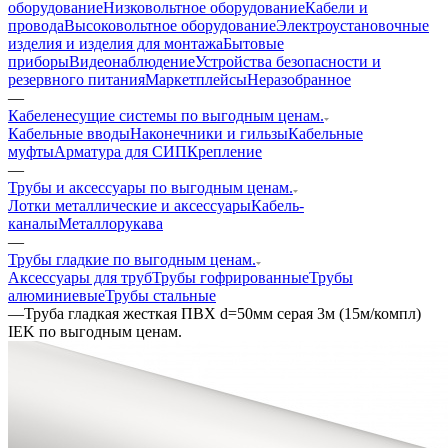
оборудование
Низковольтное оборудование
Кабели и
провода
Высоковольтное оборудование
Электроустановочные
изделия и изделия для монтажа
Бытовые
приборы
Видеонаблюдение
Устройства безопасности и
резервного питания
Маркетплейсы
Неразобранное
—
Кабеленесущие системы по выгодным ценам.
Кабельные вводы
Наконечники и гильзы
Кабельные
муфты
Арматура для СИП
Крепление
—
Трубы и аксессуары по выгодным ценам.
Лотки металлические и аксессуары
Кабель-
каналы
Металлорукава
—
Трубы гладкие по выгодным ценам.
Аксессуары для труб
Трубы гофрированные
Трубы
алюминиевые
Трубы стальные
—
Труба гладкая жесткая ПВХ d=50мм серая 3м (15м/компл)
IEK по выгодным ценам.