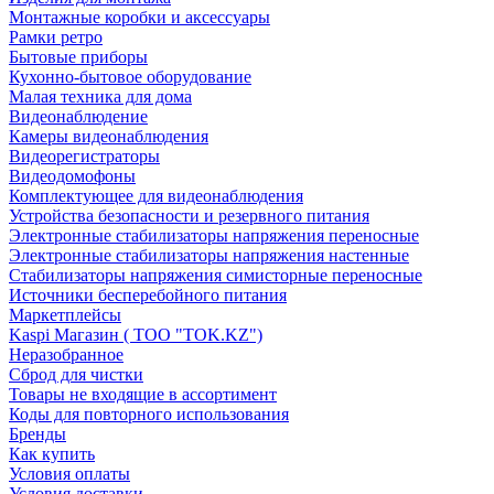
Монтажные коробки и аксессуары
Рамки ретро
Бытовые приборы
Кухонно-бытовое оборудование
Малая техника для дома
Видеонаблюдение
Камеры видеонаблюдения
Видеорегистраторы
Видеодомофоны
Комплектующее для видеонаблюдения
Устройства безопасности и резервного питания
Электронные стабилизаторы напряжения переносные
Электронные стабилизаторы напряжения настенные
Стабилизаторы напряжения симисторные переносные
Источники бесперебойного питания
Маркетплейсы
Kaspi Магазин ( ТОО "TOK.KZ")
Неразобранное
Сброд для чистки
Товары не входящие в ассортимент
Коды для повторного использования
Бренды
Как купить
Условия оплаты
Условия доставки