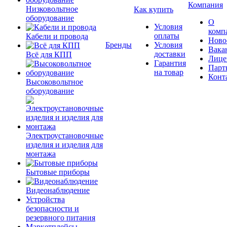
Компания
Низковольтное
Как купить
оборудование
О
Условия
комп
оплаты
Кабели и провода
Ново
Бренды
Условия
Вака
доставки
Всё для КПП
Лице
Гарантия
Парт
на товар
Конт
Высоковольтное
оборудование
Электроустановочные
изделия и изделия для
монтажа
Бытовые приборы
Видеонаблюдение
Устройства
безопасности и
резервного питания
Маркетплейсы