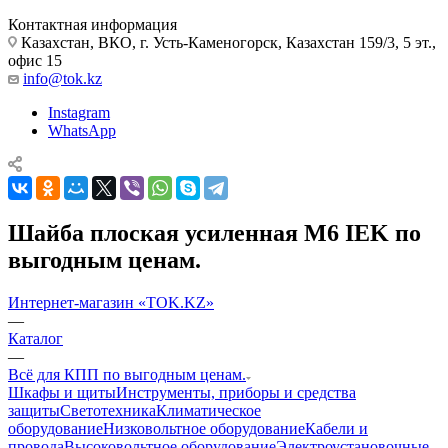
Контактная информация
Казахстан, ВКО, г. Усть-Каменогорск, Казахстан 159/3, 5 эт.,
офис 15
info@tok.kz
Instagram
WhatsApp
Шайба плоская усиленная М6 IEK по
выгодным ценам.
Интернет-магазин «TOK.KZ»
—
Каталог
—
Всё для КПП по выгодным ценам.
Шкафы и щиты
Инструменты, приборы и средства
защиты
Светотехника
Климатическое
оборудование
Низковольтное оборудование
Кабели и
провода
Высоковольтное оборудование
Электроустановочные