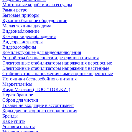
Монтажные коробки и аксессуары
Рамки ретро
Бытовые приборы
Кухонно-бытовое оборудование
Малая техника для дома
Видеонаблюдение
Камеры видеонаблюдения
Видеорегистраторы
Видеодомофоны
Комплектующее для видеонаблюдения
Устройства безопасности и резервного питания
Электронные стабилизаторы напряжения переносные
Электронные стабилизаторы напряжения настенные
Стабилизаторы напряжения симисторные переносные
Источники бесперебойного питания
Маркетплейсы
Kaspi Магазин ( ТОО "TOK.KZ")
Неразобранное
Сброд для чистки
Товары не входящие в ассортимент
Коды для повторного использования
Бренды
Как купить
Условия оплаты
Условия доставки