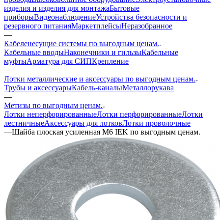
изделия и изделия для монтажа
Бытовые
приборы
Видеонаблюдение
Устройства безопасности и
резервного питания
Маркетплейсы
Неразобранное
—
Кабеленесущие системы по выгодным ценам.
Кабельные вводы
Наконечники и гильзы
Кабельные
муфты
Арматура для СИП
Крепление
—
Лотки металлические и аксессуары по выгодным ценам.
Трубы и аксессуары
Кабель-каналы
Металлорукава
—
Метизы по выгодным ценам.
Лотки неперфорированные
Лотки перфорированные
Лотки
лестничные
Аксессуары для лотков
Лотки проволочные
—
Шайба плоская усиленная М6 IEK по выгодным ценам.