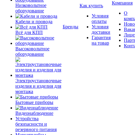
Компания
Низковольтное
Как купить
оборудование
О
Условия
комп
оплаты
Кабели и провода
Ново
Бренды
Условия
Вака
доставки
Всё для КПП
Лице
Гарантия
Парт
на товар
Конт
Высоковольтное
оборудование
Электроустановочные
изделия и изделия для
монтажа
Бытовые приборы
Видеонаблюдение
Устройства
безопасности и
резервного питания
Маркетплейсы