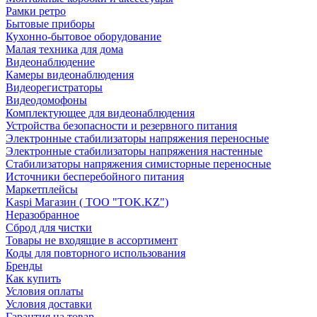
Рамки ретро
Бытовые приборы
Кухонно-бытовое оборудование
Малая техника для дома
Видеонаблюдение
Камеры видеонаблюдения
Видеорегистраторы
Видеодомофоны
Комплектующее для видеонаблюдения
Устройства безопасности и резервного питания
Электронные стабилизаторы напряжения переносные
Электронные стабилизаторы напряжения настенные
Стабилизаторы напряжения симисторные переносные
Источники бесперебойного питания
Маркетплейсы
Kaspi Магазин ( ТОО "TOK.KZ")
Неразобранное
Сброд для чистки
Товары не входящие в ассортимент
Коды для повторного использования
Бренды
Как купить
Условия оплаты
Условия доставки
Гарантия на товар