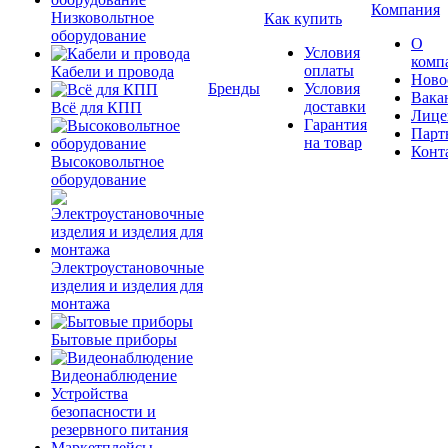
Компания
Низковольтное
Как купить
оборудование
О
Условия
комп
оплаты
Кабели и провода
Ново
Бренды
Условия
Вака
доставки
Всё для КПП
Лице
Гарантия
Парт
на товар
Конт
Высоковольтное
оборудование
Электроустановочные
изделия и изделия для
монтажа
Бытовые приборы
Видеонаблюдение
Устройства
безопасности и
резервного питания
Маркетплейсы