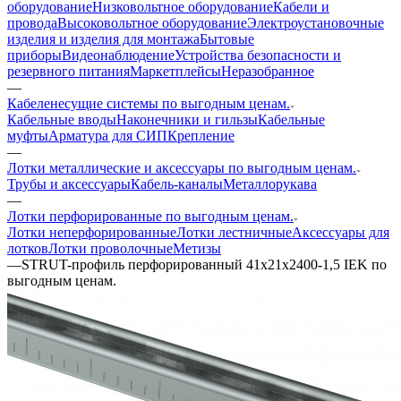
оборудование
Низковольтное оборудование
Кабели и
провода
Высоковольтное оборудование
Электроустановочные
изделия и изделия для монтажа
Бытовые
приборы
Видеонаблюдение
Устройства безопасности и
резервного питания
Маркетплейсы
Неразобранное
—
Кабеленесущие системы по выгодным ценам.
Кабельные вводы
Наконечники и гильзы
Кабельные
муфты
Арматура для СИП
Крепление
—
Лотки металлические и аксессуары по выгодным ценам.
Трубы и аксессуары
Кабель-каналы
Металлорукава
—
Лотки перфорированные по выгодным ценам.
Лотки неперфорированные
Лотки лестничные
Аксессуары для
лотков
Лотки проволочные
Метизы
—
STRUT-профиль перфорированный 41х21х2400-1,5 IEK по
выгодным ценам.