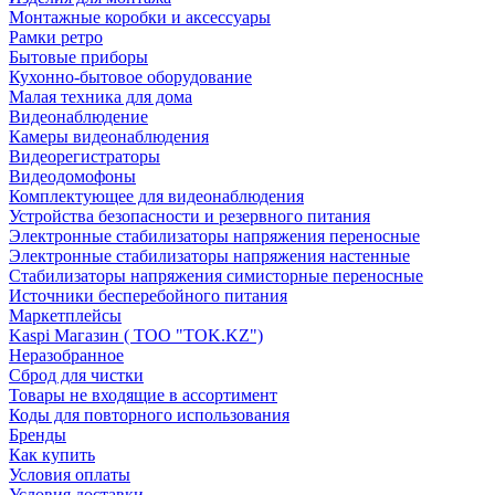
Монтажные коробки и аксессуары
Рамки ретро
Бытовые приборы
Кухонно-бытовое оборудование
Малая техника для дома
Видеонаблюдение
Камеры видеонаблюдения
Видеорегистраторы
Видеодомофоны
Комплектующее для видеонаблюдения
Устройства безопасности и резервного питания
Электронные стабилизаторы напряжения переносные
Электронные стабилизаторы напряжения настенные
Стабилизаторы напряжения симисторные переносные
Источники бесперебойного питания
Маркетплейсы
Kaspi Магазин ( ТОО "TOK.KZ")
Неразобранное
Сброд для чистки
Товары не входящие в ассортимент
Коды для повторного использования
Бренды
Как купить
Условия оплаты
Условия доставки