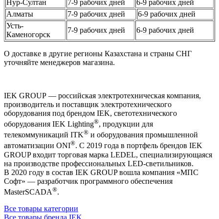
Нур-Султан
7-9 рабочих дней
6-9 рабочих дней
Алматы
7-9 рабочих дней
6-9 рабочих дней
Усть-
7-9 рабочих дней
6-9 рабочих дней
Каменогорск
О доставке в другие регионы Казахстана и страны СНГ
уточняйте менеджеров магазина.
IEK GROUP — российская электротехническая компания,
производитель и поставщик электротехнического
оборудования под брендом IEK, светотехнического
®
оборудования IEK Lighting
, продукции для
®
телекоммуникаций ITK
и оборудования промышленной
®
автоматизации ONI
. С 2019 года в портфель брендов IEK
GROUP входит торговая марка LEDEL, специализирующаяся
на производстве профессиональных LED-светильников.
В 2020 году в состав IEK GROUP вошла компания «МПС
Софт» — разработчик программного обеспечения
®
MasterSCADA
.
Все товары категории
Все товары бренда IEK