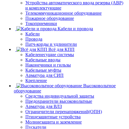
Устройства автоматического ввода резерва (АВР)
и комплектующие
Телекоммуникационное оборудование
Пожарное оборудование
Токоприемники
Кабели и провода
Кабели
Провода
Патч-корды и удлинители
Всё для КПП
Кабеленесущие системы
Кабельные вводы
Наконечники и гильзы
Кабельные муфты
Арматура для СИП
Крепление
Высоковольтное
оборудование
Средства индивидуальной защиты
Предохранители высоковольтные
Арматура для ВЛЗ
Ограничители перенапряжений(ОПН)
Птицезащитные устройства
Молниезащита и заземление
Пускатели