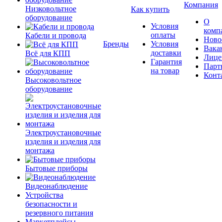
Компания
Низковольтное
Как купить
оборудование
О
Условия
комп
оплаты
Кабели и провода
Ново
Бренды
Условия
Вака
доставки
Всё для КПП
Лице
Гарантия
Парт
на товар
Конт
Высоковольтное
оборудование
Электроустановочные
изделия и изделия для
монтажа
Бытовые приборы
Видеонаблюдение
Устройства
безопасности и
резервного питания
Маркетплейсы