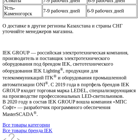
Алматы
7-9 рабочих дней
6-9 рабочих дней
Усть-
7-9 рабочих дней
6-9 рабочих дней
Каменогорск
О доставке в другие регионы Казахстана и страны СНГ
уточняйте менеджеров магазина.
IEK GROUP — российская электротехническая компания,
производитель и поставщик электротехнического
оборудования под брендом IEK, светотехнического
®
оборудования IEK Lighting
, продукции для
®
телекоммуникаций ITK
и оборудования промышленной
®
автоматизации ONI
. С 2019 года в портфель брендов IEK
GROUP входит торговая марка LEDEL, специализирующаяся
на производстве профессиональных LED-светильников.
В 2020 году в состав IEK GROUP вошла компания «МПС
Софт» — разработчик программного обеспечения
®
MasterSCADA
.
Все товары категории
Все товары бренда IEK