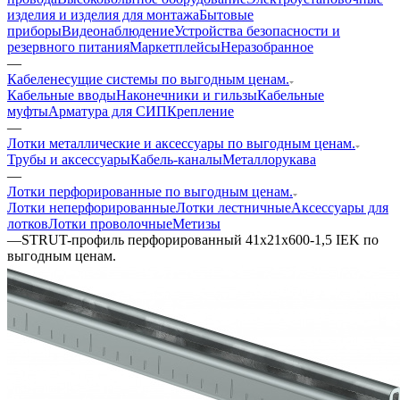
изделия и изделия для монтажа
Бытовые
приборы
Видеонаблюдение
Устройства безопасности и
резервного питания
Маркетплейсы
Неразобранное
—
Кабеленесущие системы по выгодным ценам.
Кабельные вводы
Наконечники и гильзы
Кабельные
муфты
Арматура для СИП
Крепление
—
Лотки металлические и аксессуары по выгодным ценам.
Трубы и аксессуары
Кабель-каналы
Металлорукава
—
Лотки перфорированные по выгодным ценам.
Лотки неперфорированные
Лотки лестничные
Аксессуары для
лотков
Лотки проволочные
Метизы
—
STRUT-профиль перфорированный 41х21х600-1,5 IEK по
выгодным ценам.